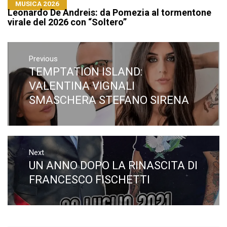
MUSICA 2026
Leonardo De Andreis: da Pomezia al tormentone
virale del 2026 con “Soltero”
Navigazione
articoli
Previous
TEMPTATION ISLAND:
Previous
post:
VALENTINA VIGNALI
SMASCHERA STEFANO SIRENA
Next
UN ANNO DOPO LA RINASCITA DI
Next
post:
FRANCESCO FISCHETTI