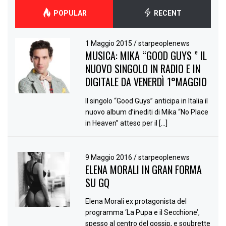
POPULAR
RECENT
1 Maggio 2015
/
starpeoplenews
MUSICA: MIKA “GOOD GUYS ” IL
NUOVO SINGOLO IN RADIO E IN
DIGITALE DA VENERDÌ 1°MAGGIO
Il singolo “Good Guys” anticipa in Italia il
nuovo album d’inediti di Mika “No Place
in Heaven” atteso per il […]
9 Maggio 2016
/
starpeoplenews
ELENA MORALI IN GRAN FORMA
SU GQ
Elena Morali ex protagonista del
programma ‘La Pupa e il Secchione’,
spesso al centro del gossip, e soubrette