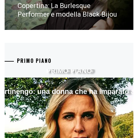
Copertina: La Burlesque
Next
post:
Performer e modella Black Bijou
PRIMO PIANO
PRIMO PIANO
artinengo: una donna che ha imparato a s