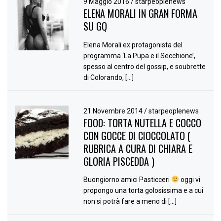
9 Maggio 2016
/
starpeoplenews
ELENA MORALI IN GRAN FORMA
SU GQ
Elena Morali ex protagonista del
programma ‘La Pupa e il Secchione’,
spesso al centro del gossip, e soubrette
di Colorando, […]
21 Novembre 2014
/
starpeoplenews
FOOD: TORTA NUTELLA E COCCO
CON GOCCE DI CIOCCOLATO (
RUBRICA A CURA DI CHIARA E
GLORIA PISCEDDA )
Buongiorno amici Pasticceri
oggi vi
propongo una torta golosissima e a cui
non si potrà fare a meno di […]