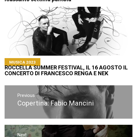
MUSICA 2023
ROCCELLA SUMMER FESTIVAL, IL 16 AGOSTO IL
CONCERTO DI FRANCESCO RENGA E NEK
Navigazione
articoli
Previous
Copertina: Fabio Mancini
Previous
post:
Next