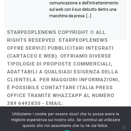
comunicazione e dell’intrattenimento
sul web con il suo debutto dietro una
macchina da presa. […]
STARPEOPLENEWS COPYRIGHT © ALL
RIGHTS RESERVED. STARPEOPLENEWS
OFFRE SERVIZI PUBBLICITARI INTEGRATI
(CARTACEO E WEB). OFFRIAMO DIVERSE
TIPOLOGIE DI PROPOSTE COMMERCIALI,
ADATTABILI A QUALSIASI ESIGENZA DELLA
CLIENTELA. PER MAGGIORI INFORMAZIONI,
È POSSIBILE CONTATTARE ITALIA PRESS
OFFICE TRAMITE WHAZZAPP AL NUMERO
389 6493830 - EMAIL:
ITALIAPRESSOFFICE@GMAIL.COM
-
Utilizziamo i cookie per essere sicuri che tu possa avere la
WEBMASTER :
FRANCESCO GENTILE
migliore esperienza sul nostro sito. Se continui ad utilizzare
questo sito noi assumiamo che tu ne sia felice.
FREELANCE