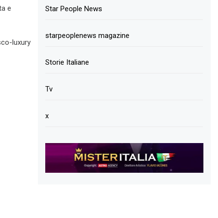
ta e
Star People News
 di
starpeoplenews magazine
isco-luxury
Storie Italiane
Tv
x