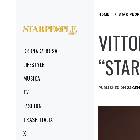
Skip
to
HOME
STAR PEOP
content
VITTO
STARPEOPLENEWS
IL PORTALE DELLA CRONACA ROSA, DEL
GLAMOUR DEL LIFESTYLE
Primary
CRONACA ROSA
Menu
“STAR
LIFESTYLE
MUSICA
PUBLISHED ON
23 GEN
TV
FASHION
TRASH ITALIA
X