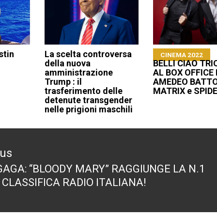
stin
La scelta controversa
CINEMA 2022
della nuova
BELLI CIAO TR
amministrazione
AL BOX OFFICE 
Trump : il
AMEDEO BATT
trasferimento delle
MATRIX e SPID
detenute transgender
nelle prigioni maschili
ous
GAGA: “BLOODY MARY” RAGGIUNGE LA N.1
ous
 CLASSIFICA RADIO ITALIANA!