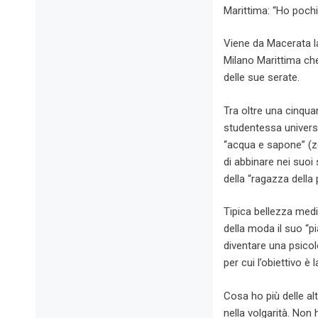
Marittima: “Ho pochi
Viene da Macerata la 
Milano Marittima che
delle sue serate.
Tra oltre una cinqua
studentessa universi
“acqua e sapone” (zer
di abbinare nei suoi
della “ragazza della
Tipica bellezza medit
della moda il suo “p
diventare una psico
per cui l’obiettivo è
Cosa ho più delle al
nella volgarità. Non