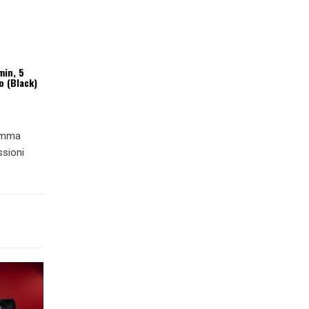
min, 5
o (Black)
ramma
ssioni