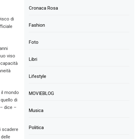
Cronaca Rosa
Disco di
Fashion
ficiale
Foto
anni
suo viso
Libri
a capacità
aneità
Lifestyle
a il mondo
MOVIEBLOG
quello di
– dice –
Musica
tempo,
 il mondo
Politica
i scadere
 e mi
 delle
ualche