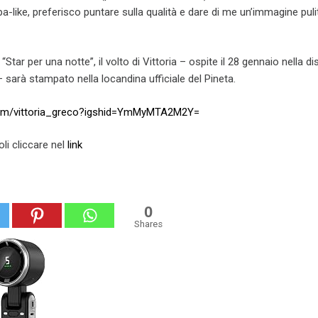
a-like, preferisco puntare sulla qualità e dare di me un’immagine puli
casa di abbigliamento o
calzature.
i “Star per una notte”, il volto di Vittoria – ospite il 28 gennaio nella d
– sarà stampato nella locandina ufficiale del Pineta.
.com/vittoria_greco?igshid=YmMyMTA2M2Y=
oli cliccare nel
link
0
Shares