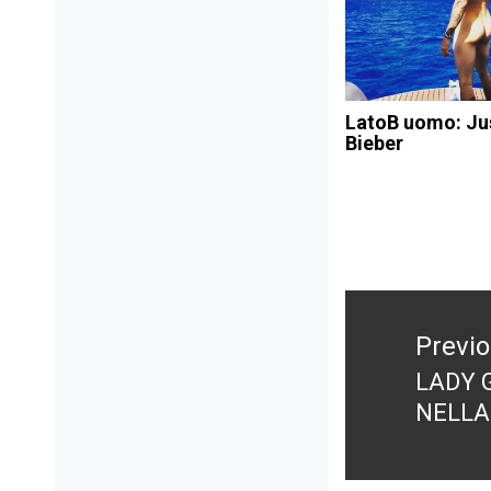
LatoB uomo: Ju
Bieber
Navigazione
articoli
Previ
LADY 
Previ
NELLA
post: