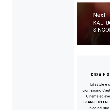
Next
KALI U
Next
SINGOL
post:
COSA È 
Lifestyle e c
giornalismo d'au
Cinema ed eve
STARPEOPLENEW.I
unico nel suo 