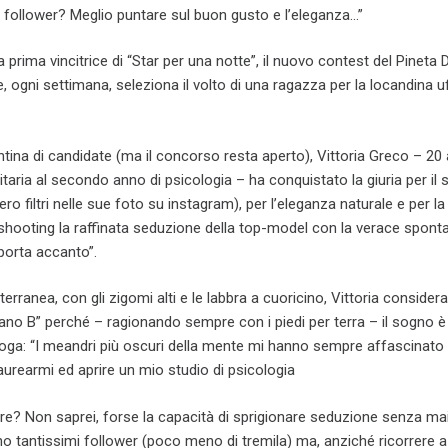
 follower? Meglio puntare sul buon gusto e l’eleganza…”
prima vincitrice di “Star per una notte”, il nuovo contest del Pineta 
, ogni settimana, seleziona il volto di una ragazza per la locandina uf
ntina di candidate (ma il concorso resta aperto), Vittoria Greco – 20 
taria al secondo anno di psicologia – ha conquistato la giuria per il 
o filtri nelle sue foto su instagram), per l’eleganza naturale e per l
 shooting la raffinata seduzione della top-model con la verace spont
 porta accanto”.
erranea, con gli zigomi alti e le labbra a cuoricino, Vittoria consider
iano B” perché – ragionando sempre con i piedi per terra – il sogno è 
loga: “I meandri più oscuri della mente mi hanno sempre affascinato 
 laurearmi ed aprire un mio studio di psicologia
mirziamov.ru
. Nel frat
però, gioco un po’ con
tre? Non saprei, forse la capacità di sprigionare seduzione senza ma
del fashion, che adoro,
 ho tantissimi follower (poco meno di tremila) ma, anziché ricorrere a
diverto a posare per q