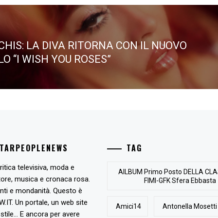
CHIS: LA DIVA RITORNA CON IL NUOVO
O “I WISH YOU ROSES”
STARPEOPLENEWS
TAG
ritica televisiva, moda e
AlLBUM Primo Posto DELLA CLA
tore, musica e cronaca rosa.
FIMI-GFK Sfera Ebbasta
nti e mondanità. Questo è
T. Un portale, un web site
Amici14
Antonella Mosetti
stile... E ancora per avere