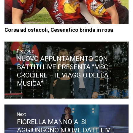
Corsa ad ostacoli, Cesenatico brinda in rosa
Navigazione
articoli
Previous
NUOVO APPUNTAMENTO CON
Previous
post:
BATTITI LIVE PRESENTA “MSC
CROCIERE – IL VIAGGIO DELLA
MUSICA”
Next
FIORELLA MANNOIA: SI
Next
post:
AGGIUNGONO NUOVE DATE LIVE