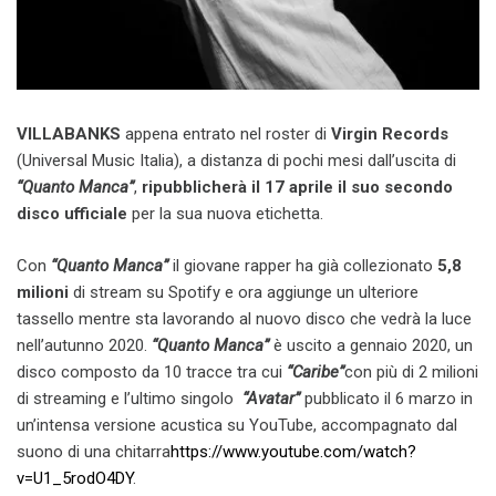
VILLABANKS
appena entrato nel roster di
Virgin Records
(Universal Music Italia), a distanza di pochi mesi dall’uscita di
“Quanto Manca”
,
ripubblicherà il 17 aprile il suo secondo
disco ufficiale
per la sua nuova etichetta.
Con
“Quanto Manca”
il giovane rapper ha già collezionato
5,8
milioni
di stream su Spotify e ora aggiunge un ulteriore
tassello mentre sta lavorando al nuovo disco che vedrà la luce
nell’autunno 2020.
“Quanto Manca”
è uscito a gennaio 2020, un
disco composto da 10 tracce tra cui
“Caribe”
con più di 2 milioni
di streaming e l’ultimo singolo
“Avatar”
pubblicato il 6 marzo in
un’intensa versione acustica su YouTube, accompagnato dal
suono di una chitarra
https://www.youtube.com/watch?
v=U1_5rodO4DY
.