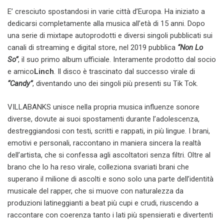
E’ cresciuto spostandosi in varie città d’Europa. Ha iniziato a
dedicarsi completamente alla musica all’età di 15 anni. Dopo
una serie di mixtape autoprodotti e diversi singoli pubblicati sui
canali di streaming e digital store, nel 2019 pubblica
“Non Lo
So”
, il suo primo album ufficiale. Interamente prodotto dal socio
e amico
Linch
. Il disco è trascinato dal successo virale di
“Candy”
, diventando uno dei singoli più presenti su Tik Tok.
VILLABANKS unisce nella propria musica influenze sonore
diverse, dovute ai suoi spostamenti durante l’adolescenza,
destreggiandosi con testi, scritti e rappati, in più lingue. I brani,
emotivi e personali, raccontano in maniera sincera la realtà
dell’artista, che si confessa agli ascoltatori senza filtri. Oltre al
brano che lo ha reso virale, colleziona svariati brani che
superano il milione di ascolti e sono solo una parte dell’identità
musicale del rapper, che si muove con naturalezza da
produzioni latineggianti a beat più cupi e crudi, riuscendo a
raccontare con coerenza tanto i lati più spensierati e divertenti