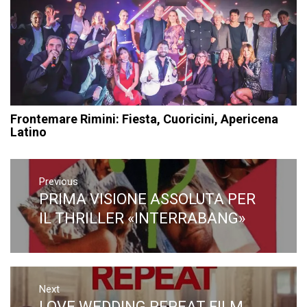
Frontemare Rimini: Fiesta, Cuoricini, Apericena
Latino
Navigazione
articoli
Previous
PRIMA VISIONE ASSOLUTA PER
Previous
post:
IL THRILLER «INTERRABANG»
Next
LOVE WEDDING REPEAT FILM
Next