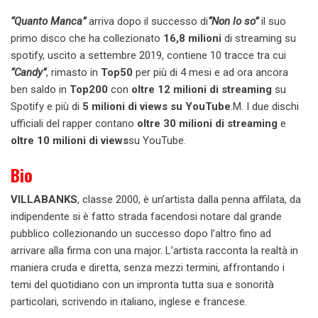
“Quanto Manca”
arriva dopo il successo di
“Non lo so”
il suo
primo disco che ha collezionato
16,8 milioni
di streaming su
spotify, uscito a settembre 2019, contiene 10 tracce tra cui
“Candy”
, rimasto in
Top50
per più di 4 mesi e ad ora ancora
ben saldo in
Top200
con
oltre 12 milioni di streaming
su
Spotify e più di
5 milioni di views su YouTube
.M.
I due dischi
ufficiali del rapper contano
oltre 30 milioni
di streaming
e
oltre 10 milioni di views
su YouTube.
Bio
VILLABANKS
, classe 2000, è un’artista dalla penna affilata, da
indipendente si è fatto strada facendosi notare dal grande
pubblico collezionando un successo dopo l’altro fino ad
arrivare alla firma con una major. L’artista racconta la realtà in
maniera cruda e diretta, senza mezzi termini, affrontando i
temi del quotidiano con un impronta tutta sua e sonorità
particolari, scrivendo in italiano, inglese e francese.