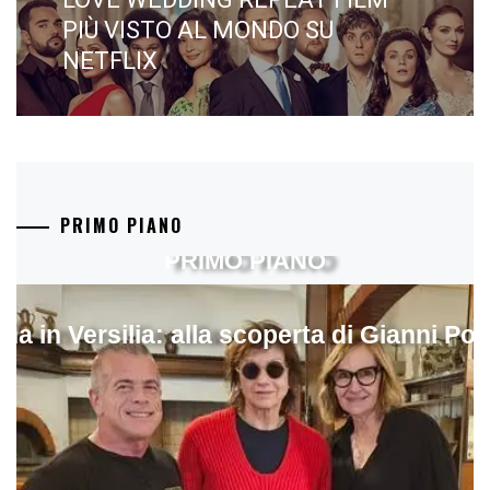
post:
PIÙ VISTO AL MONDO SU
NETFLIX
PRIMO PIANO
PRIMO PIANO
ina in Versilia: alla scoperta di Gianni Pol