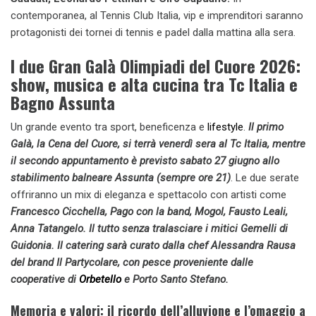
contemporanea, al Tennis Club Italia, vip e imprenditori saranno
protagonisti dei tornei di tennis e padel dalla mattina alla sera.
I due Gran Galà Olimpiadi del Cuore 2026:
show, musica e alta cucina tra Tc Italia e
Bagno Assunta
Un grande evento tra sport, beneficenza e
lifestyle
.
Il primo
Galà, la Cena del Cuore, si terrà venerdì sera al Tc Italia, mentre
il secondo appuntamento è previsto sabato 27 giugno allo
stabilimento balneare Assunta (sempre ore 21)
. Le due serate
offriranno un mix di eleganza e spettacolo con artisti come
Francesco Cicchella, Pago con la band, Mogol, Fausto Leali,
Anna Tatangelo. Il tutto senza tralasciare i mitici Gemelli di
Guidonia. Il catering sarà curato dalla chef Alessandra Rausa
del brand Il Partycolare, con pesce proveniente dalle
cooperative di
Orbetello
e Porto Santo Stefano.
Memoria e valori: il ricordo dell’alluvione e l’omaggio a