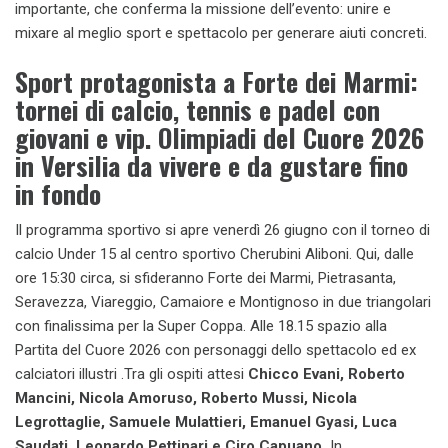
importante, che conferma la missione dell’evento: unire e
mixare al meglio sport e spettacolo per generare aiuti concreti.
Sport protagonista a Forte dei Marmi:
tornei di calcio, tennis e padel con
giovani e vip
. Olimpiadi del Cuore 2026
in Versilia da vivere e da gustare fino
in fondo
Il programma sportivo si apre venerdì 26 giugno con il torneo di
calcio Under 15 al centro sportivo Cherubini Aliboni. Qui, dalle
ore 15:30 circa, si sfideranno Forte dei Marmi, Pietrasanta,
Seravezza, Viareggio, Camaiore e Montignoso in due triangolari
con finalissima per la Super Coppa. Alle 18.15 spazio alla
Partita del Cuore 2026 con personaggi dello spettacolo ed ex
calciatori illustri .Tra gli ospiti attesi
Chicco Evani, Roberto
Mancini, Nicola Amoruso, Roberto Mussi, Nicola
Legrottaglie, Samuele Mulattieri, Emanuel Gyasi, Luca
Saudati, Leonardo Pettinari e Ciro Capuano.
In