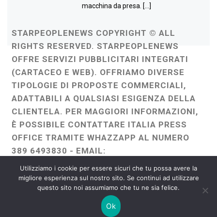
macchina da presa. […]
STARPEOPLENEWS COPYRIGHT © ALL
RIGHTS RESERVED. STARPEOPLENEWS
OFFRE SERVIZI PUBBLICITARI INTEGRATI
(CARTACEO E WEB). OFFRIAMO DIVERSE
TIPOLOGIE DI PROPOSTE COMMERCIALI,
ADATTABILI A QUALSIASI ESIGENZA DELLA
CLIENTELA. PER MAGGIORI INFORMAZIONI,
È POSSIBILE CONTATTARE ITALIA PRESS
OFFICE TRAMITE WHAZZAPP AL NUMERO
389 6493830 - EMAIL:
ITALIAPRESSOFFICE@GMAIL.COM
-
Utilizziamo i cookie per essere sicuri che tu possa avere la
WEBMASTER :
FRANCESCO GENTILE
migliore esperienza sul nostro sito. Se continui ad utilizzare
questo sito noi assumiamo che tu ne sia felice.
FREELANCE
Ok