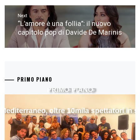
Next
“L’amore è una follia”: il nuovo
Next
post:
capitolo pop di Davide De Marinis
PRIMO PIANO
PRIMO PIANO
 Mediterraneo, oltre 10mila spettatori in 