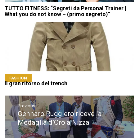
TUTTO FITNESS: “Segreti da Personal Trainer |
What you do not know – (primo segreto)”
FASHION
Il gran ritorno del trench
Navigazione
articoli
Previous
Gennaro Ruggiero riceve la
Previous
post:
Medaglia d’Oro a Nizza