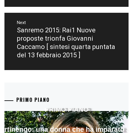
Next
Sanremo 2015: Rai1 Nuove
Next
post:
proposte trionfa Giovanni
Caccamo [ sintesi quarta puntata
del 13 febbraio 2015 ]
PRIMO PIANO
PRIMO PIANO
artinengo: una donna che ha imparato a s