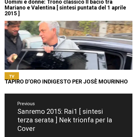
Uomini e donne: Trono classico Il bacio tra
Mariano e Valentina [ sintesi puntata del 1 aprile
2015 ]
TV
TAPIRO D’ORO INDIGESTO PER JOSÈ MOURINHO
Navigazione
articoli
Previous
Sanremo 2015: Rai1 [ sintesi
Previous
post:
terza serata ] Nek trionfa per la
Cover