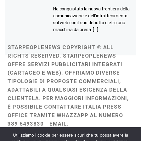
Ha conquistato la nuova frontiera della
comunicazione e dell’intrattenimento
sul web con il suo debutto dietro una
macchina da presa. […]
STARPEOPLENEWS COPYRIGHT © ALL
RIGHTS RESERVED. STARPEOPLENEWS
OFFRE SERVIZI PUBBLICITARI INTEGRATI
(CARTACEO E WEB). OFFRIAMO DIVERSE
TIPOLOGIE DI PROPOSTE COMMERCIALI,
ADATTABILI A QUALSIASI ESIGENZA DELLA
CLIENTELA. PER MAGGIORI INFORMAZIONI,
È POSSIBILE CONTATTARE ITALIA PRESS
OFFICE TRAMITE WHAZZAPP AL NUMERO
389 6493830 - EMAIL:
ITALIAPRESSOFFICE@GMAIL.COM
-
Utilizziamo i cookie per essere sicuri che tu possa avere la
WEBMASTER :
FRANCESCO GENTILE