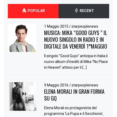
POPULAR
RECENT
1 Maggio 2015
/
starpeoplenews
MUSICA: MIKA “GOOD GUYS ” IL
NUOVO SINGOLO IN RADIO E IN
DIGITALE DA VENERDÌ 1°MAGGIO
Il singolo “Good Guys” anticipa in Italia il
nuovo album d’inediti di Mika “No Place
in Heaven” atteso per il […]
9 Maggio 2016
/
starpeoplenews
ELENA MORALI IN GRAN FORMA
SU GQ
Elena Morali ex protagonista del
programma ‘La Pupa e il Secchione’,