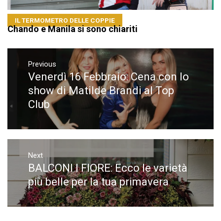
IL TERMOMETRO DELLE COPPIE
Chando e Manila si sono chiariti
Navigazione
articoli
Previous
Venerdì 16 Febbraio: Cena con lo
Previous
post:
show di Matilde Brandi al Top
Club
Next
BALCONI I FIORE: Ecco le varietà
Next
post:
più belle per la tua primavera