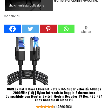
tronista-di-uomini-e-donne/
shuichi-mizuta-collezione
Condividi
0
Shares
UGREEN Cat 8 Cavo Ethernet Rete RJ45 Super Velocità 40Gbps
2000MHz (1M) | Nylon Intrecciato Doppio Schermatura
Compatibile con Router Switch Modem Decoder TV Box PS5 PS4
Xbox Console di Gioco PC
(
47560483
)