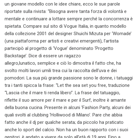
un giovane modello con le idee chiare, ecco le sue parole
riportate sulla rivista: “Bisogna avere tanta forza di volontà e
mentale e continuare a lottare sempre perché la concorrenza è
spietata. Compare sul sito di Vogue Italia, in quanto modello
della collezione 2001 del designer Shuichi Mizuta per ‘Womade’
(una piattaforma per artisti e creativi emergenti), l’artista
partecipò al progetto di ‘Vogue’ denominato ‘Progetto
Backstage’. Dice di essere un ragazzo
allegro,lunatico, semplice e ciò lo dimostra il fatto che, ha
svolto molti lavori umili trea cui la raccolta dell’uva e dei
pomodori. La sua più grande passione sono le donne, i tatuaggi
tra i tanti spicca la frase: “Let the sea set you free, traduzione
“Lascia che il mare ti renda libero”. La frase del tatuaggio,
riflette il suo amore per il mare e per il Surf, inoltre è amante
della buona cucina. Presente in alcuni ‘Fashion Party, alcuni dei
quali svolti al clubbing ‘Holliwood di Milano’. Pare che abbia
fatto anche il dj per qualche serata; da piccolo ha praticato
anche lo sport del calcio. Non ha un buon rapporto con i suoi
genitori, è andato a vivere da solo all’età di 19 anni. Fino a