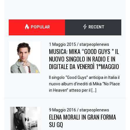
POPULAR
RECENT
1 Maggio 2015
/
starpeoplenews
MUSICA: MIKA “GOOD GUYS ” IL
NUOVO SINGOLO IN RADIO E IN
DIGITALE DA VENERDÌ 1°MAGGIO
Il singolo “Good Guys” anticipa in Italia il
nuovo album d’inediti di Mika “No Place
in Heaven” atteso per il […]
9 Maggio 2016
/
starpeoplenews
ELENA MORALI IN GRAN FORMA
SU GQ