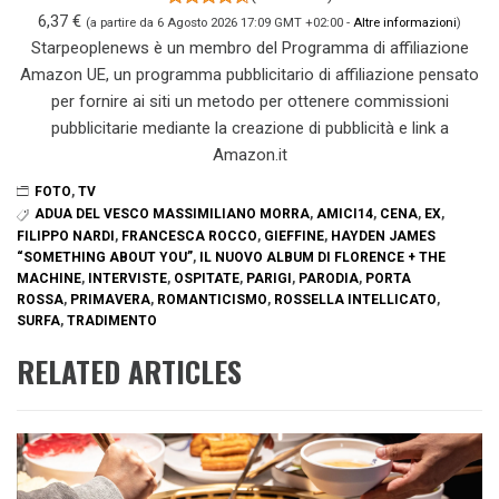
6,37 €
(a partire da 6 Agosto 2026 17:09 GMT +02:00 -
Altre informazioni
)
Starpeoplenews è un membro del Programma di affiliazione
Amazon UE, un programma pubblicitario di affiliazione pensato
per fornire ai siti un metodo per ottenere commissioni
pubblicitarie mediante la creazione di pubblicità e link a
Amazon.it
FOTO
,
TV
ADUA DEL VESCO MASSIMILIANO MORRA
,
AMICI14
,
CENA
,
EX
,
FILIPPO NARDI
,
FRANCESCA ROCCO
,
GIEFFINE
,
HAYDEN JAMES
“SOMETHING ABOUT YOU”
,
IL NUOVO ALBUM DI FLORENCE + THE
MACHINE
,
INTERVISTE
,
OSPITATE
,
PARIGI
,
PARODIA
,
PORTA
ROSSA
,
PRIMAVERA
,
ROMANTICISMO
,
ROSSELLA INTELLICATO
,
SURFA
,
TRADIMENTO
RELATED ARTICLES