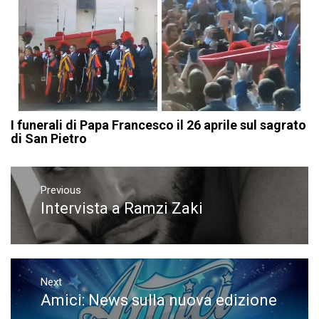
I funerali di Papa Francesco il 26 aprile sul sagrato
di San Pietro
Navigazione
articoli
Previous
Intervista a Ramzi Zaki
Previous
post:
Next
Amici: News sulla nuova edizione
Next
post: