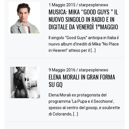
1 Maggio 2015
/
starpeoplenews
MUSICA: MIKA “GOOD GUYS ” IL
NUOVO SINGOLO IN RADIO E IN
DIGITALE DA VENERDÌ 1°MAGGIO
Il singolo “Good Guys” anticipa in Italia il
nuovo album d’inediti di Mika “No Place
in Heaven” atteso per il […]
9 Maggio 2016
/
starpeoplenews
ELENA MORALI IN GRAN FORMA
SU GQ
Elena Morali ex protagonista del
programma ‘La Pupa e il Secchione’,
spesso al centro del gossip, e soubrette
di Colorando, […]