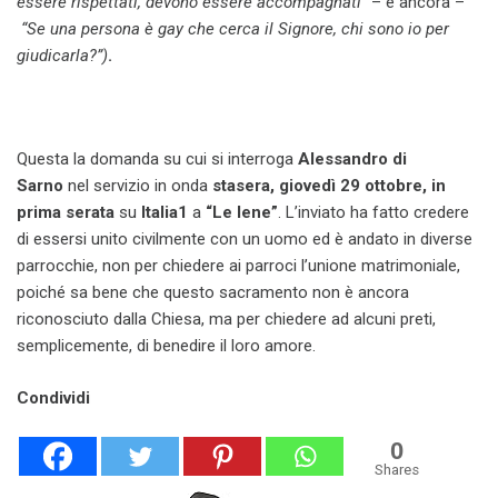
essere rispettati, devono essere accompagnati”
– e ancora –
“Se una persona è gay che cerca il Signore, chi sono io per
giudicarla?”)
.
Questa la domanda su cui si interroga
Alessandro di
Sarno
nel servizio in onda
stasera, giovedì 29 ottobre, in
prima serata
su
Italia1
a
“Le Iene”
. L’inviato ha fatto credere
di essersi unito civilmente con un uomo ed è andato in diverse
parrocchie, non per chiedere ai parroci l’unione matrimoniale,
poiché sa bene che questo sacramento non è ancora
riconosciuto dalla Chiesa, ma per chiedere ad alcuni preti,
semplicemente, di benedire il loro amore.
Condividi
0
Shares