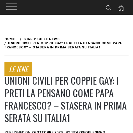
Skip
to
HOME
STAR PEOPLE NEWS
content
UNIONI CIVILI PER COPPIE GAY: I PRETI LA PENSANO COME PAPA
FRANCESCO? – STASERA IN PRIMA SERATA SU ITALIA1
LE IENE
UNIONI CIVILI PER COPPIE GAY: I
PRETI LA PENSANO COME PAPA
FRANCESCO? – STASERA IN PRIMA
SERATA SU ITALIA1
PUBLISHED ON
29 OTTOBRE 2020
BY
STARPEOPLENEWS