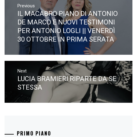
articoli
Previous
IL MACABRO PIANO DI ANTONIO
Previous
post:
DE MARCO E NUOVI TESTIMONI
PER ANTONIO LOGLI || VENERDÌ
30 OTTOBRE IN PRIMA SERATA
Next
LUCIA BRAMIERI RIPARTE DA SE
Next
post:
STESSA
PRIMO PIANO