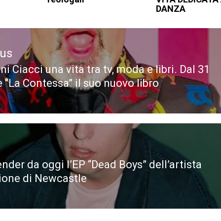
DANZA
ous
i Ciacci una vita tra tv, moda e libri. Dal 31
ous
 “La Contessa” il suo nuovo libro
nder da oggi l’EP “Dead Boys” dell’artista
zione di Newcastle