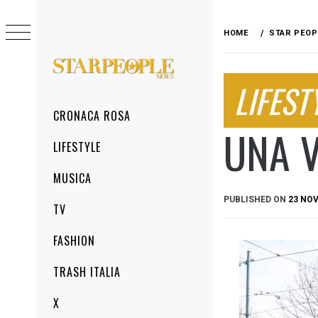
Skip
to
HOME
STAR PEOP
content
STARPEOPLENEWS
LIFEST
IL PORTALE DELLA CRONACA ROSA, DEL
GLAMOUR DEL LIFESTYLE
Primary
CRONACA ROSA
Menu
UNA V
LIFESTYLE
MUSICA
PUBLISHED ON
23 NO
TV
FASHION
TRASH ITALIA
X