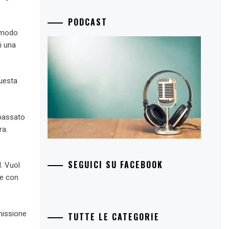
PODCAST
n modo
i una
questa
rpassato
ra.
SEGUICI SU FACEBOOK
. Vuol
 e con
smissione
TUTTE LE CATEGORIE