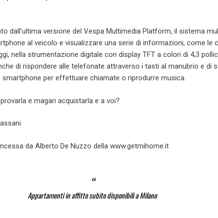
to dall’ultima versione del Vespa Multimedia Platform, il sistema mu
rtphone al veicolo e visualizzare una serie di informazioni, come le
gi, nella strumentazione digitale con display TFT a colori di 4,3 pollici.
he di rispondere alle telefonate attraverso i tasti al manubrio e di sf
o smartphone per effettuare chiamate o riprodurre musica.
 provarla e magari acquistarla e a voi?
Gassani
oncessa da Alberto De Nuzzo della www.getmihome.it
Appartamenti in affitto subito disponibili a Milano