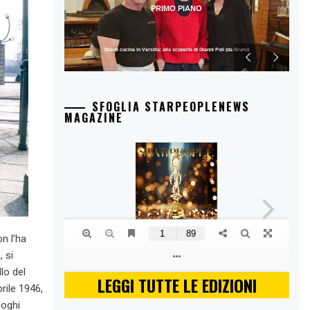
PRIMO PIANO
Talenti cucina in Versilia: alla scoperta di Gianni Poli (da Bruno)
SFOGLIA STARPEOPLENEWS
MAGAZINE
n l’ha
 si
lo del
LEGGI TUTTE LE EDIZIONI
rile 1946,
uoghi