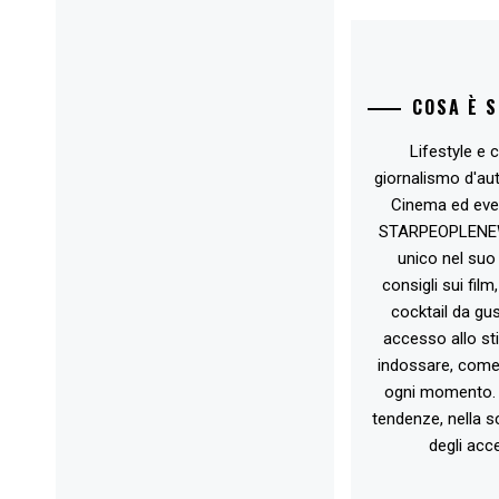
COSA È 
Lifestyle e c
giornalismo d'au
Cinema ed eve
STARPEOPLENEW.I
unico nel suo 
consigli sui film
cocktail da gust
accesso allo st
indossare, come 
ogni momento. 
tendenze, nella sc
degli acce