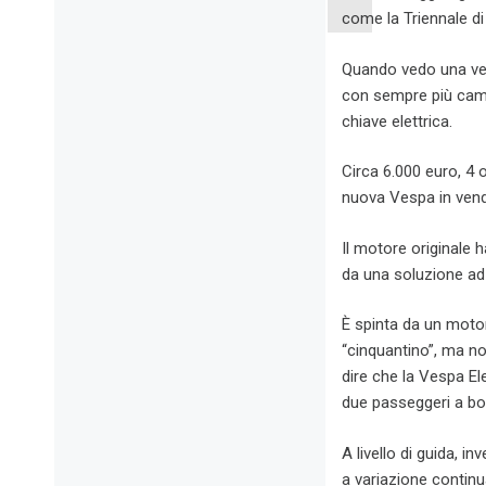
come la Triennale d
Quando vedo una ves
con sempre più cambi
chiave elettrica.
Circa 6.000 euro, 4 o
nuova Vespa in vend
Il motore originale 
da una soluzione ad
È spinta da un motor
“cinquantino”, ma n
dire che la Vespa Ele
due passeggeri a bo
A livello di guida, i
a variazione continu