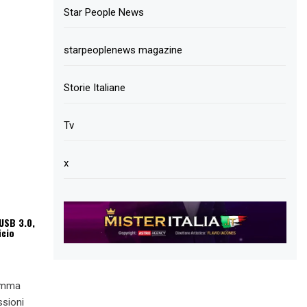
Star People News
starpeoplenews magazine
Storie Italiane
Tv
x
USB 3.0,
icio
ramma
ssioni