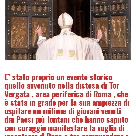
E’ stato proprio un evento storico
quello avvenuto nella distesa di Tor
Vergata , area periferica di Roma , che
è stata in grado per la sua ampiezza di
ospitare un milione di giovani venuti
dai Paesi più lontani che hanno saputo
con coraggio manifestare la voglia di