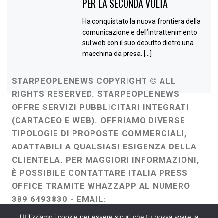
PER LA SECONDA VOLTA
Ha conquistato la nuova frontiera della
comunicazione e dell’intrattenimento
sul web con il suo debutto dietro una
macchina da presa. […]
STARPEOPLENEWS COPYRIGHT © ALL
RIGHTS RESERVED. STARPEOPLENEWS
OFFRE SERVIZI PUBBLICITARI INTEGRATI
(CARTACEO E WEB). OFFRIAMO DIVERSE
TIPOLOGIE DI PROPOSTE COMMERCIALI,
ADATTABILI A QUALSIASI ESIGENZA DELLA
CLIENTELA. PER MAGGIORI INFORMAZIONI,
È POSSIBILE CONTATTARE ITALIA PRESS
OFFICE TRAMITE WHAZZAPP AL NUMERO
389 6493830 - EMAIL:
ITALIAPRESSOFFICE@GMAIL.COM
-
Utilizziamo i cookie per essere sicuri che tu possa avere la