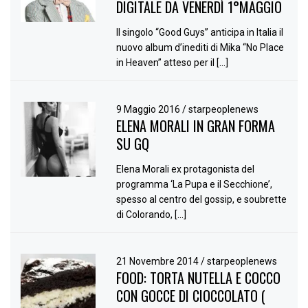
DIGITALE DA VENERDÌ 1°MAGGIO
Il singolo “Good Guys” anticipa in Italia il
nuovo album d’inediti di Mika “No Place
in Heaven” atteso per il […]
9 Maggio 2016
/
starpeoplenews
ELENA MORALI IN GRAN FORMA
SU GQ
Elena Morali ex protagonista del
programma ‘La Pupa e il Secchione’,
spesso al centro del gossip, e soubrette
di Colorando, […]
21 Novembre 2014
/
starpeoplenews
FOOD: TORTA NUTELLA E COCCO
CON GOCCE DI CIOCCOLATO (