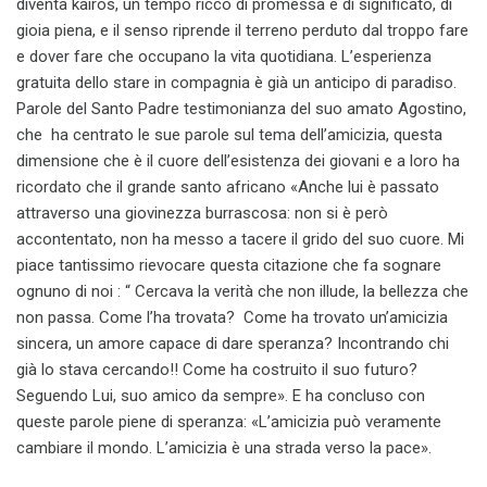
diventa kairòs, un tempo ricco di promessa e di significato, di
gioia piena, e il senso riprende il terreno perduto dal troppo fare
e dover fare che occupano la vita quotidiana. L’esperienza
gratuita dello stare in compagnia è già un anticipo di paradiso.
Parole del Santo Padre testimonianza del suo amato Agostino,
che ha centrato le sue parole sul tema dell’amicizia, questa
dimensione che è il cuore dell’esistenza dei giovani e a loro ha
ricordato che il grande santo africano «Anche lui è passato
attraverso una giovinezza burrascosa: non si è però
accontentato, non ha messo a tacere il grido del suo cuore. Mi
piace tantissimo rievocare questa citazione che fa sognare
ognuno di noi : “ Cercava la verità che non illude, la bellezza che
non passa. Come l’ha trovata? Come ha trovato un’amicizia
sincera, un amore capace di dare speranza? Incontrando chi
già lo stava cercando!! Come ha costruito il suo futuro?
Seguendo Lui, suo amico da sempre». E ha concluso con
queste parole piene di speranza: «L’amicizia può veramente
cambiare il mondo. L’amicizia è una strada verso la pace».