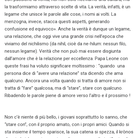
la trasformiamo attraverso scelte di vita. La verità, infatti, è un
legame che unisce le parole alle cose, i nomi ai volti. La
menzogna, invece, stacca questi aspetti, generando
confusione ed equivoco». Anche la verità è dunque un legame,
una relazione, che oggi vive una grande crisi nell’epoca che
viviamo del nichilismo (da nihil, cioè da ne-hilum: nessun filo,
nessun legame). Verità che non può mai essere disgiunta
dall’amore che è la relazione per eccellenza. Papa Leone con
queste frasi ha voluto significare moltissimo : “quando una
persona dice di “avere una relazione” sta dicendo che ama
qualcuno. Ancora una volta quando si tratta di amore non si
tratta di “fare” qualcosa, ma di “stare”, stare con qualcuno.
Ribadendo le parole piene di amore verso l’altro e il prossimo !
Non c’è niente di più bello, i giovani soprattutto lo sanno, che
“stare con”, con il proprio amato, con i propri amici. Quando si
sta insieme il tempo sparisce, la sua catena si spezza, il krònos