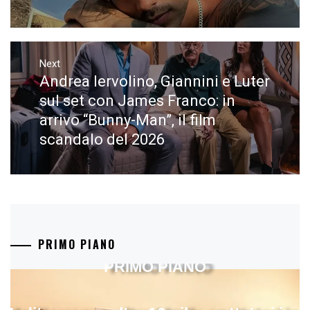
Next
Andrea Iervolino, Giannini e Luter
Next
post:
sul set con James Franco: in
arrivo “Bunny-Man”, il film
scandalo del 2026
PRIMO PIANO
PRIMO PIANO