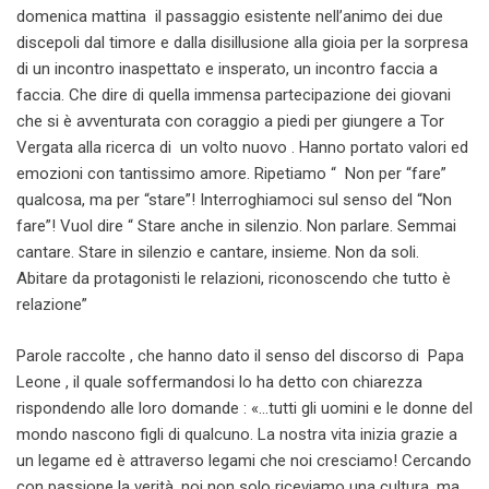
domenica mattina il passaggio esistente nell’animo dei due
discepoli dal timore e dalla disillusione alla gioia per la sorpresa
di un incontro inaspettato e insperato, un incontro faccia a
faccia. Che dire di quella immensa partecipazione dei giovani
che si è avventurata con coraggio a piedi per giungere a Tor
Vergata alla ricerca di un volto nuovo . Hanno portato valori ed
emozioni con tantissimo amore. Ripetiamo “ Non per “fare”
qualcosa, ma per “stare”! Interroghiamoci sul senso del “Non
fare”! Vuol dire “ Stare anche in silenzio. Non parlare. Semmai
cantare. Stare in silenzio e cantare, insieme. Non da soli.
Abitare da protagonisti le relazioni, riconoscendo che tutto è
relazione”
Parole raccolte , che hanno dato il senso del discorso di Papa
Leone , il quale soffermandosi lo ha detto con chiarezza
rispondendo alle loro domande : «…tutti gli uomini e le donne del
mondo nascono figli di qualcuno. La nostra vita inizia grazie a
un legame ed è attraverso legami che noi cresciamo! Cercando
con passione la verità, noi non solo riceviamo una cultura, ma