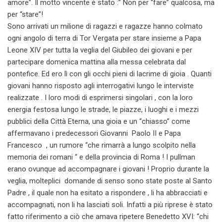
amore”. Il motto vincente è stato :” Non per “fare” qualcosa, ma
per “stare”!
Sono arrivati un milione di ragazzi e ragazze hanno colmato
ogni angolo di terra di Tor Vergata per stare insieme a Papa
Leone XIV per tutta la veglia del Giubileo dei giovani e per
partecipare domenica mattina alla messa celebrata dal
pontefice. Ed ero lì con gli occhi pieni di lacrime di gioia . Quanti
giovani hanno risposto agli interrogativi lungo le interviste
realizzate . I loro modi di esprimersi singolari , con la loro
energia festosa lungo le strade, le piazze, i luoghi e i mezzi
pubblici della Città Eterna, una gioia e un “chiasso” come
affermavano i predecessori Giovanni Paolo II e Papa
Francesco , un rumore “che rimarrà a lungo scolpito nella
memoria dei romani “ e della provincia di Roma ! I pullman
erano ovunque ad accompagnare i giovani ! Proprio durante la
veglia, molteplici domande di senso sono state poste al Santo
Padre , il quale non ha esitato a rispondere , li ha abbracciati e
accompagnati, non li ha lasciati soli. Infatti a più riprese è stato
fatto riferimento a ciò che amava ripetere Benedetto XVI: “chi