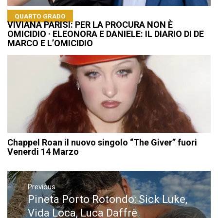
QUARTO GRADO
VIVIANA PARISI: PER LA PROCURA NON È
OMICIDIO · ELEONORA E DANIELE: IL DIARIO DI DE
MARCO E L’OMICIDIO
Chappel Roan il nuovo singolo “The Giver” fuori
Venerdi 14 Marzo
Navigazione
articoli
Previous
Pineta Porto Rotondo: Sick Luke,
Previous
post:
Vida Loca, Luca Daffrè