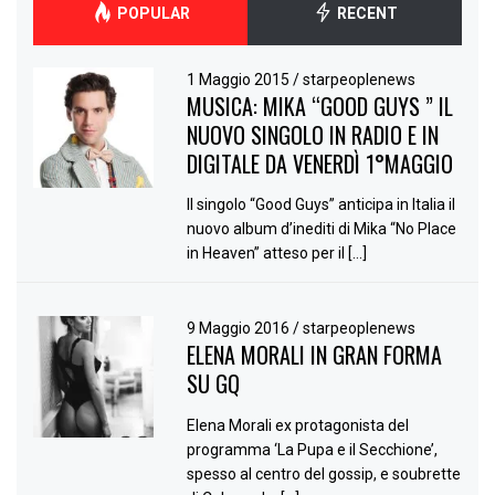
POPULAR
RECENT
1 Maggio 2015
/
starpeoplenews
MUSICA: MIKA “GOOD GUYS ” IL
NUOVO SINGOLO IN RADIO E IN
DIGITALE DA VENERDÌ 1°MAGGIO
Il singolo “Good Guys” anticipa in Italia il
nuovo album d’inediti di Mika “No Place
in Heaven” atteso per il […]
9 Maggio 2016
/
starpeoplenews
ELENA MORALI IN GRAN FORMA
SU GQ
Elena Morali ex protagonista del
programma ‘La Pupa e il Secchione’,
spesso al centro del gossip, e soubrette