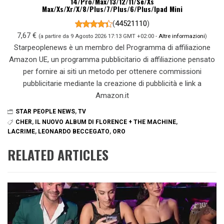
14/Pro/Max/13/12/11/Se/Xs
Max/Xs/Xr/X/8/Plus/7/Plus/6/Plus/Ipad Mini
(
44521110
)
7,67 €
(a partire da 9 Agosto 2026 17:13 GMT +02:00 -
Altre informazioni
)
Starpeoplenews è un membro del Programma di affiliazione
Amazon UE, un programma pubblicitario di affiliazione pensato
per fornire ai siti un metodo per ottenere commissioni
pubblicitarie mediante la creazione di pubblicità e link a
Amazon.it
STAR PEOPLE NEWS
,
TV
CHER
,
IL NUOVO ALBUM DI FLORENCE + THE MACHINE
,
LACRIME
,
LEONARDO BECCEGATO
,
ORO
RELATED ARTICLES