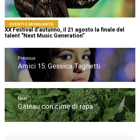
EVENTI E MONDANITA
XX Festival d’autunno, il 21 agosto la finale del
talent “Next Music Generation”
Navigazione
articoli
Previous
Amici 15: Gessica Taghetti
Previous
post:
Next
Gâteau con cime di rapa
Next
post: