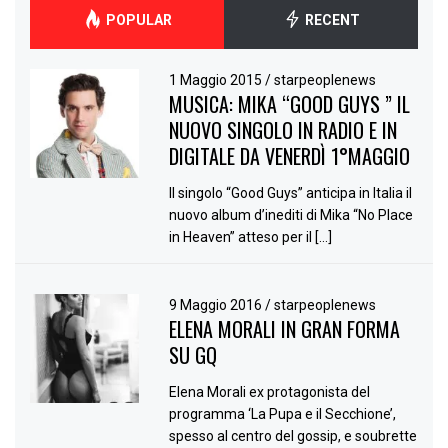
POPULAR
RECENT
1 Maggio 2015
/
starpeoplenews
MUSICA: MIKA “GOOD GUYS ” IL
NUOVO SINGOLO IN RADIO E IN
DIGITALE DA VENERDÌ 1°MAGGIO
Il singolo “Good Guys” anticipa in Italia il
nuovo album d’inediti di Mika “No Place
in Heaven” atteso per il […]
9 Maggio 2016
/
starpeoplenews
ELENA MORALI IN GRAN FORMA
SU GQ
Elena Morali ex protagonista del
programma ‘La Pupa e il Secchione’,
spesso al centro del gossip, e soubrette