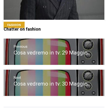
FASHION
Chatter on fashion
Navigazione
articoli
Previous
Cosa vedremo in tv: 29 Maggio
Previous
post:
Next
Cosa vedremo in tv: 30 Maggio
Next
post: