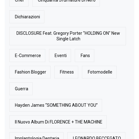
Cher
Cinquanta Sfumature Di Nero
Dichiarazioni
DISCLOSURE Feat. Gregory Porter "HOLDING ON" New
Single Latch
E-Commerce
Eventi
Fans
Fashion Blogger
Fitness
Fotomodelle
Guerra
Hayden James “SOMETHING ABOUT YOU”
Il Nuovo Album Di FLORENCE + THE MACHINE
Implantologia Dentaria
LEONARDO BECCEGATO