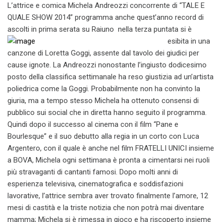
L’attrice e comica Michela Andreozzi concorrente di “TALE E
QUALE SHOW 2014” programma anche quest’anno record di
ascolti in prima serata su Raiuno
nella terza puntata si è
esibita in una
canzone di Loretta Goggi, assente dal tavolo dei giudici per
cause ignote. La Andreozzi nonostante l’ingiusto dodicesimo
posto della classifica settimanale ha reso giustizia ad un’artista
poliedrica come la Goggi. Probabilmente non ha convinto la
giuria, ma a tempo stesso Michela ha ottenuto consensi di
pubblico sui social che in diretta hanno seguito il programma.
Quindi dopo il successo al cinema con il film “Pane e
Bourlesque” e il suo debutto alla regia in un corto con Luca
Argentero, con il quale è anche nel film FRATELLI UNICI insieme
a BOVA, Michela ogni settimana è pronta a cimentarsi nei ruoli
più stravaganti di cantanti famosi. Dopo molti anni di
esperienza televisiva, cinematografica e soddisfazioni
lavorative, l’attrice sembra aver trovato finalmente l’amore, 12
mesi di castità e la triste notizia che non potrà mai diventare
mamma; Michela si è rimessa in gioco e ha riscoperto insieme