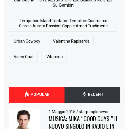
Campagna “Fiori D’Azzurro” Silenzio Bullismo Violenza
Sui Bambini
Tempation Island Tentatori Tentatrici Gianmarco
Giorgio Aurora Passioni Coppie Amori Tradimenti
Urban Cowboy
Valentina Rapisarda
Video Chat
Vitamina
POPULAR
RECENT
1 Maggio 2015
/
starpeoplenews
MUSICA: MIKA “GOOD GUYS ” IL
NUOVO SINGOLO IN RADIO E IN