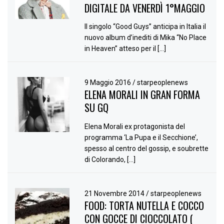
DIGITALE DA VENERDÌ 1°MAGGIO
Il singolo “Good Guys” anticipa in Italia il
nuovo album d’inediti di Mika “No Place
in Heaven” atteso per il […]
9 Maggio 2016
/
starpeoplenews
ELENA MORALI IN GRAN FORMA
SU GQ
Elena Morali ex protagonista del
programma ‘La Pupa e il Secchione’,
spesso al centro del gossip, e soubrette
di Colorando, […]
21 Novembre 2014
/
starpeoplenews
FOOD: TORTA NUTELLA E COCCO
CON GOCCE DI CIOCCOLATO (