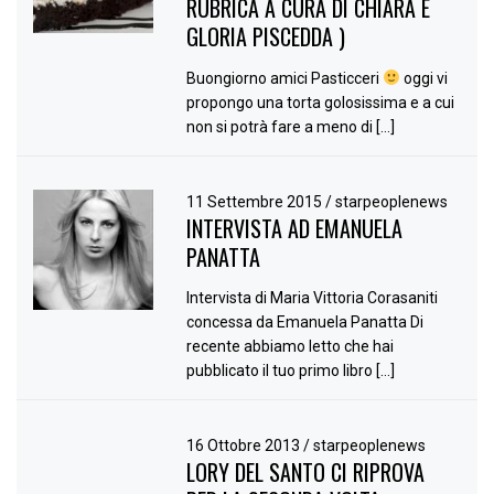
RUBRICA A CURA DI CHIARA E
GLORIA PISCEDDA )
Buongiorno amici Pasticceri
oggi vi
propongo una torta golosissima e a cui
non si potrà fare a meno di […]
11 Settembre 2015
/
starpeoplenews
INTERVISTA AD EMANUELA
PANATTA
Intervista di Maria Vittoria Corasaniti
concessa da Emanuela Panatta Di
recente abbiamo letto che hai
pubblicato il tuo primo libro […]
16 Ottobre 2013
/
starpeoplenews
LORY DEL SANTO CI RIPROVA