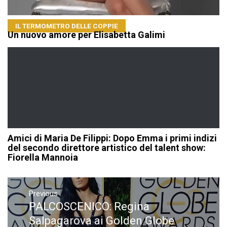
IL TERMOMETRO DELLE COPPIE
Un nuovo amore per Elisabetta Galimi
Amici di Maria De Filippi: Dopo Emma i primi indizi
del secondo direttore artistico del talent show:
Fiorella Mannoia
Navigazione
articoli
Previous
PALCOSCENICO: Regina
Previous
post:
Salpagarova ai Golden Globe