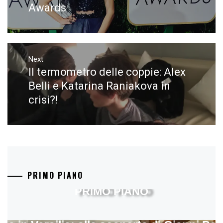
Awards
Next
Il termometro delle coppie: Alex
Next
post:
Belli e Katarina Raniakova in
crisi?!
PRIMO PIANO
PRIMO PIANO