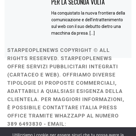
PER LA SECONDA VOLTA
Ha conquistato la nuova frontiera della
comunicazione e dell’intrattenimento
sul web con il suo debutto dietro una
macchina da presa. […]
STARPEOPLENEWS COPYRIGHT © ALL
RIGHTS RESERVED. STARPEOPLENEWS
OFFRE SERVIZI PUBBLICITARI INTEGRATI
(CARTACEO E WEB). OFFRIAMO DIVERSE
TIPOLOGIE DI PROPOSTE COMMERCIALI,
ADATTABILI A QUALSIASI ESIGENZA DELLA
CLIENTELA. PER MAGGIORI INFORMAZIONI,
È POSSIBILE CONTATTARE ITALIA PRESS
OFFICE TRAMITE WHAZZAPP AL NUMERO
389 6493830 - EMAIL:
ITALIAPRESSOFFICE@GMAIL.COM
-
Utilizziamo i cookie per essere sicuri che tu possa avere la