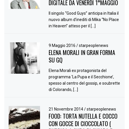
DIGITALE DA VENERDÌ 1°MAGGIO
Il singolo “Good Guys” anticipa in Italia il
nuovo album d’inediti di Mika “No Place
in Heaven” atteso per il […]
9 Maggio 2016
/
starpeoplenews
ELENA MORALI IN GRAN FORMA
SU GQ
Elena Morali ex protagonista del
programma ‘La Pupa e il Secchione’,
spesso al centro del gossip, e soubrette
di Colorando, […]
21 Novembre 2014
/
starpeoplenews
FOOD: TORTA NUTELLA E COCCO
CON GOCCE DI CIOCCOLATO (