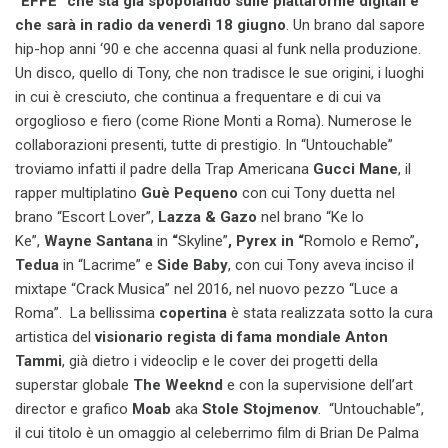
“EFFE” che sta già spopolando sulle piattaforme digitali e
che sarà in radio da venerdì 18 giugno
. Un brano dal sapore
hip-hop anni ‘90 e che accenna quasi al funk nella produzione.
Un disco, quello di Tony, che non tradisce le sue origini, i luoghi
in cui è cresciuto, che continua a frequentare e di cui va
orgoglioso e fiero (come Rione Monti a Roma). Numerose le
collaborazioni presenti, tutte di prestigio. In “Untouchable”
troviamo infatti il padre della Trap Americana
Gucci Mane
, il
rapper multiplatino
Guè Pequeno
con cui Tony duetta nel
brano “Escort Lover”,
Lazza & Gazo
nel brano “Ke lo
Ke”,
Wayne Santana
in
“
Skyline”
,
Pyrex in “
Romolo e Remo”
,
Tedua
in “Lacrime”
e
Side Baby
, con cui Tony aveva inciso il
mixtape “Crack Musica” nel 2016, nel nuovo pezzo “Luce a
Roma”. La bellissima
copertina
è stata realizzata sotto la cura
artistica del
visionario regista di fama mondiale
Anton
Tammi
, già dietro i videoclip e le cover dei progetti della
superstar globale
The Weeknd
e con la supervisione dell’art
director e grafico
Moab
aka
Stole Stojmenov
. “Untouchable”,
il cui titolo è un omaggio al celeberrimo film di Brian De Palma