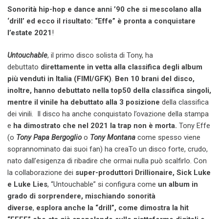
Sonorità hip-hop e dance anni ’90 che si mescolano alla
‘drill’ ed ecco il risultato: “Effe” è pronta a conquistare
l’estate 2021
!
Untouchable
, il primo disco solista di Tony, ha
debuttato
direttamente in vetta alla classifica degli album
più venduti in Italia (FIMI/GFK)
.
Ben 10 brani del disco,
inoltre, hanno debuttato nella top50 della classifica singoli,
mentre il vinile ha debuttato alla 3 posizione
della classifica
dei vinili. Il disco ha anche conquistato l’ovazione della stampa
e
ha dimostrato che nel 2021 la trap non è morta.
Tony Effe
(o
Tony Papa Bergoglio
o
Tony Montana
come spesso viene
soprannominato dai suoi fan) ha creaTo un disco forte, crudo,
nato dall’esigenza di ribadire che ormai nulla può scalfirlo. Con
la collaborazione dei
super-produttori
Drillionaire, Sick Luke
e Luke Lies
, “Untouchable” si configura come
un album in
grado di sorprendere, mischiando sonorità
diverse
,
esplora anche la “drill”,
come dimostra la hit