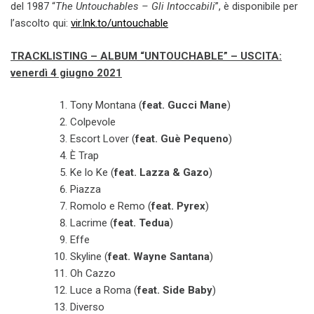
del 1987 “
The Untouchables – Gli Intoccabili
”, è disponibile per
l’ascolto qui:
vir.lnk.to/untouchable
TRACKLISTING – ALBUM “UNTOUCHABLE” – USCITA:
venerdì 4 giugno 2021
Tony Montana (
feat. Gucci Mane
)
Colpevole
Escort Lover (
feat. Guè Pequeno
)
È Trap
Ke lo Ke (
feat. Lazza & Gazo
)
Piazza
Romolo e Remo (
feat. Pyrex
)
Lacrime (
feat. Tedua
)
Effe
Skyline (
feat. Wayne Santana
)
Oh Cazzo
Luce a Roma (
feat. Side Baby
)
Diverso