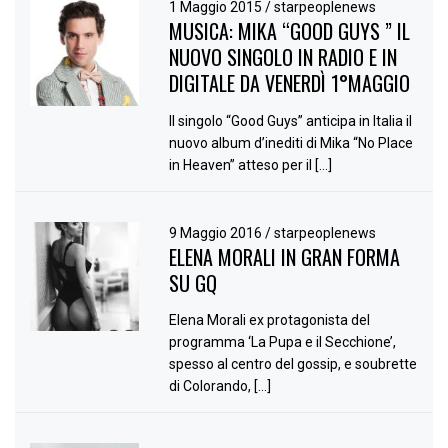
1 Maggio 2015
/
starpeoplenews
MUSICA: MIKA “GOOD GUYS ” IL
NUOVO SINGOLO IN RADIO E IN
DIGITALE DA VENERDÌ 1°MAGGIO
Il singolo “Good Guys” anticipa in Italia il
nuovo album d’inediti di Mika “No Place
in Heaven” atteso per il […]
9 Maggio 2016
/
starpeoplenews
ELENA MORALI IN GRAN FORMA
SU GQ
Elena Morali ex protagonista del
programma ‘La Pupa e il Secchione’,
spesso al centro del gossip, e soubrette
di Colorando, […]