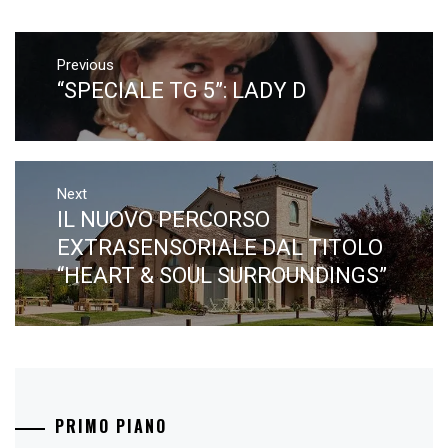
Navigazione
articoli
Previous
“SPECIALE TG 5”: LADY D
Previous
post:
Next
IL NUOVO PERCORSO
Next
post:
EXTRASENSORIALE DAL TITOLO
“HEART & SOUL SURROUNDINGS”
PRIMO PIANO