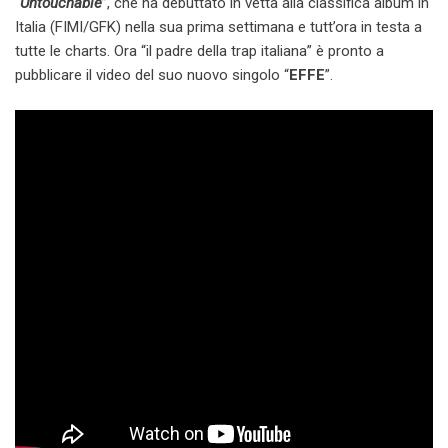
“
Untouchable
”, che ha debuttato in vetta alla classifica album in
Italia (FIMI/GFK) nella sua prima settimana e tutt’ora in testa a
tutte le charts. Ora “il padre della trap italiana” è pronto a
pubblicare il video del suo nuovo singolo “
EFFE
”.