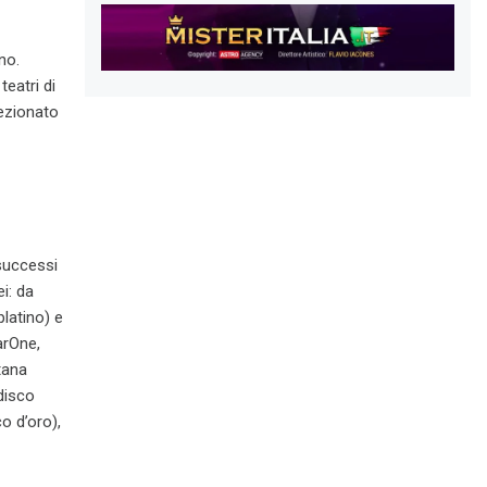
no.
eatri di
lezionato
 successi
i: da
platino) e
arOne,
ttana
(disco
o d’oro),