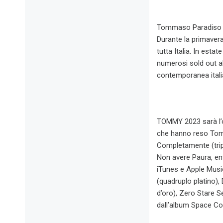
Tommaso Paradiso è s
Durante la primaver
tutta Italia. In est
numerosi sold out al
contemporanea itali
TOMMY 2023 sarà l’oc
che hanno reso Tomm
Completamente (tripl
Non avere Paura, entr
iTunes e Apple Music)
(quadruplo platino), 
d’oro), Zero Stare Se
dall’album Space Co