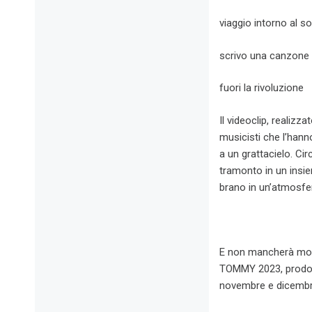
viaggio intorno al so
scrivo una canzone s
fuori la rivoluzione
Il videoclip, realiz
musicisti che l’hann
a un grattacielo. Ci
tramonto in un insie
brano in un’atmosfer
E non mancherà molto
TOMMY 2023, prodott
novembre e dicembr