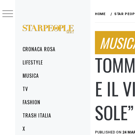
Skip
to
HOME
STAR PEOP
content
STARPEOPLENEWS
MUSIC
IL PORTALE DELLA CRONACA ROSA, DEL
GLAMOUR DEL LIFESTYLE
Primary
CRONACA ROSA
Menu
TOMMA
LIFESTYLE
MUSICA
E IL 
TV
FASHION
SOLE”
TRASH ITALIA
X
PUBLISHED ON
24 MA