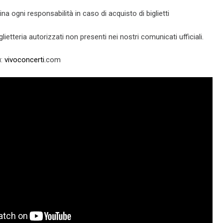
na ogni responsabilità in caso di acquisto di biglietti
biglietteria autorizzati non presenti nei nostri comunicati ufficiali.
u:
vivoconcerti.
com