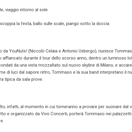
le, viaggio intorno al sole
coppia la festa, ballo sulle scale, piango sotto la doccia
zato da YouNuts! (Niccolò Celaia e Antonio Usbergo), riunisce Tommas
o affiancato durante il tour dello scorso anno, dentro un luminoso lo
rcondati da una vista mozzafiato sul nuovo skyline di Milano, e accare
me di luci dal sapore rétro, Tommaso e la sua band interpretano il n
a tipica da sala prove.
, infatti, al momento in cui torneranno a provare per suonare dal viv
o e organizzato da Vivo Concerti, porterà Tommaso nei palazzetti
e.