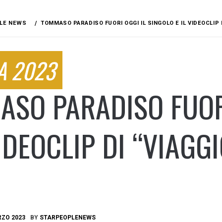
LE NEWS
TOMMASO PARADISO FUORI OGGI IL SINGOLO E IL VIDEOCLIP 
A 2023
SO PARADISO FUORI
VIDEOCLIP DI “VIAGG
RZO 2023
BY
STARPEOPLENEWS