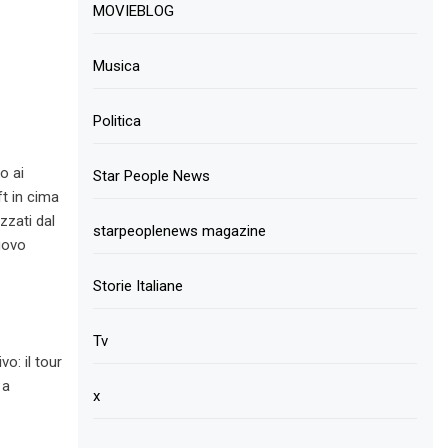
MOVIEBLOG
Musica
Politica
o ai
Star People News
ft in cima
zzati dal
starpeoplenews magazine
uovo
Storie Italiane
Tv
o: il tour
 a
x