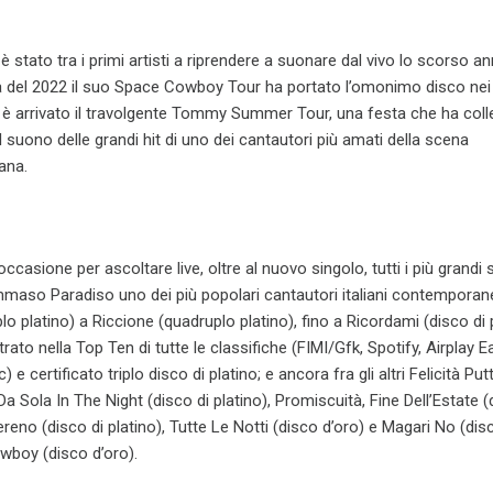
tato tra i primi artisti a riprendere a suonare dal vivo lo scorso an
a del 2022 il suo Space Cowboy Tour ha portato l’omonimo disco nei t
ate è arrivato il travolgente Tommy Summer Tour, una festa che ha col
 suono delle grandi hit di uno dei cantautori più amati della scena
ana.
casione per ascoltare live, oltre al nuovo singolo, tutti i più grandi
aso Paradiso uno dei più popolari cantautori italiani contemporane
o platino) a Riccione (quadruplo platino), fino a Ricordami (disco di 
ato nella Top Ten di tutte le classifiche (FIMI/Gfk, Spotify, Airplay E
 e certificato triplo disco di platino; e ancora fra gli altri Felicità Pu
Da Sola In The Night (disco di platino), Promiscuità, Fine Dell’Estate 
reno (disco di platino), Tutte Le Notti (disco d’oro) e Magari No (disc
wboy (disco d’oro).