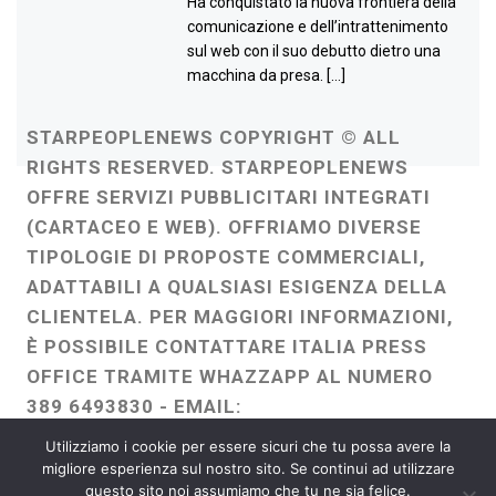
Ha conquistato la nuova frontiera della
comunicazione e dell’intrattenimento
sul web con il suo debutto dietro una
macchina da presa. […]
STARPEOPLENEWS COPYRIGHT © ALL
RIGHTS RESERVED. STARPEOPLENEWS
OFFRE SERVIZI PUBBLICITARI INTEGRATI
(CARTACEO E WEB). OFFRIAMO DIVERSE
TIPOLOGIE DI PROPOSTE COMMERCIALI,
ADATTABILI A QUALSIASI ESIGENZA DELLA
CLIENTELA. PER MAGGIORI INFORMAZIONI,
È POSSIBILE CONTATTARE ITALIA PRESS
OFFICE TRAMITE WHAZZAPP AL NUMERO
389 6493830 - EMAIL:
ITALIAPRESSOFFICE@GMAIL.COM
-
Utilizziamo i cookie per essere sicuri che tu possa avere la
WEBMASTER :
FRANCESCO GENTILE
migliore esperienza sul nostro sito. Se continui ad utilizzare
questo sito noi assumiamo che tu ne sia felice.