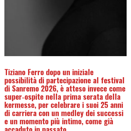
Tiziano Ferro dopo un iniziale
possibilità di partecipazione al festival
di Sanremo 2026, è atteso invece come
super‑ospite nella prima serata della
kermesse, per celebrare i suoi 25 anni
di carriera con un medley dei successi
e un momento più intimo, come già
accaduto in passato.