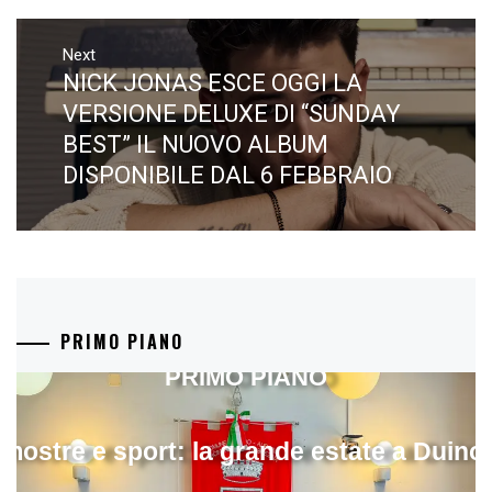
Next
NICK JONAS ESCE OGGI LA
Next
post:
VERSIONE DELUXE DI “SUNDAY
BEST” IL NUOVO ALBUM
DISPONIBILE DAL 6 FEBBRAIO​
PRIMO PIANO
PRIMO PIANO
mostre e sport: la grande estate a Duino