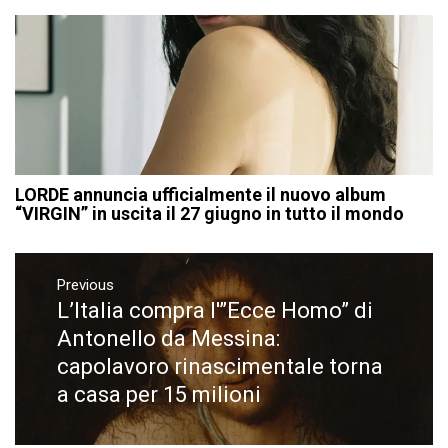
LORDE annuncia ufficialmente il nuovo album
“VIRGIN” in uscita il 27 giugno in tutto il mondo
Navigazione
articoli
Previous
L’Italia compra l'”Ecce Homo” di
Previous
post:
Antonello da Messina:
capolavoro rinascimentale torna
a casa per 15 milioni