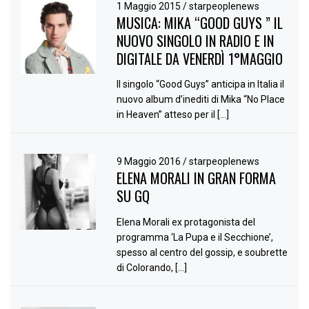
1 Maggio 2015
/
starpeoplenews
MUSICA: MIKA “GOOD GUYS ” IL
NUOVO SINGOLO IN RADIO E IN
DIGITALE DA VENERDÌ 1°MAGGIO
Il singolo “Good Guys” anticipa in Italia il
nuovo album d’inediti di Mika “No Place
in Heaven” atteso per il […]
9 Maggio 2016
/
starpeoplenews
ELENA MORALI IN GRAN FORMA
SU GQ
Elena Morali ex protagonista del
programma ‘La Pupa e il Secchione’,
spesso al centro del gossip, e soubrette
di Colorando, […]