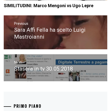
SIMILITUDINI: Marco Mengoni vs Ugo Lepre
Navigazione
articoli
Previous
Sara Affi Fella ha scelto Luigi
Previous
post:
Mastroianni
Next
Stasera in tv 30.05.2018
Next
post:
PRIMO PIANO