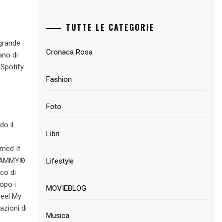
TUTTE LE CATEGORIE
 grande
Cronaca Rosa
ano di
 Spotify
Fashion
Foto
do il
Libri
rned It
 GRAMMY®
Lifestyle
co di
opo i
MOVIEBLOG
Feel My
azioni di
Musica