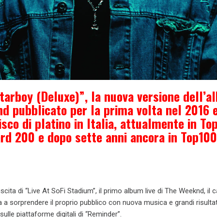
tarboy (Deluxe)”, la nuova versione dell’a
d pubblicato per la prima volta nel 2016 
isco di platino in Italia, attualmente in To
ard 200 e dopo sette anni ancora in Top100
’uscita di “Live At SoFi Stadium”, il primo album live di The Weeknd, il 
a a sorprendere il proprio pubblico con nuova musica e grandi risulta
sulle piattaforme digitali di “Reminder”.