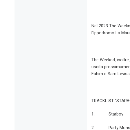
Nel 2023 The Weeknd 
l’Ippodromo La Maura
The Weeknd, inoltre, 
uscita prossimament
Fahim e Sam Levisson
TRACKLIST “STARBO
1. Starboy
2. Party Monst