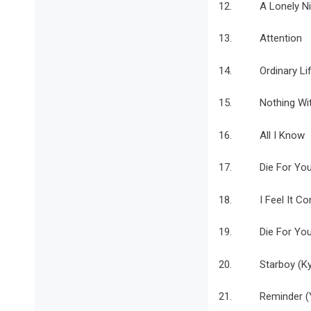
12. A Lonely Ni
13. Attention
14. Ordinary Li
15. Nothing Wit
16. All I Know
17. Die For Yo
18. I Feel It Co
19. Die For You 
20. Starboy (Ky
21. Reminder (Yo