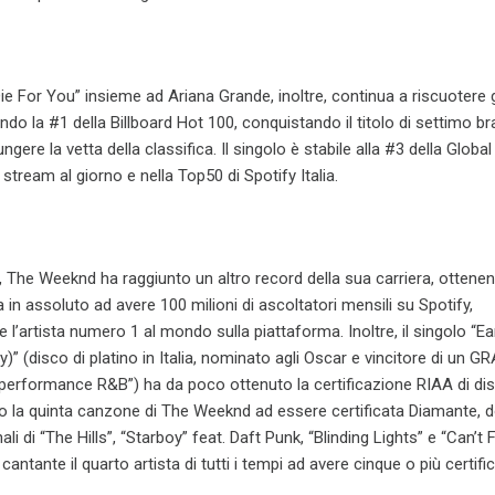
“Die For You” insieme ad Ariana Grande, inoltre, continua a riscuotere
o la #1 della Billboard Hot 100, conquistando il titolo di settimo br
ere la vetta della classifica. Il singolo è stabile alla #3 della Global
i stream al giorno e nella Top50 di Spotify Italia.
The Weeknd ha raggiunto un altro record della sua carriera, ottenen
ta in assoluto ad avere 100 milioni di ascoltatori mensili su Spotify,
’artista numero 1 al mondo sulla piattaforma. Inoltre, il singolo “Ea
y)” (disco di platino in Italia, nominato agli Oscar e vincitore di un
 performance R&B”) ha da poco ottenuto la certificazione RIAA di dis
o la quinta canzone di The Weeknd ad essere certificata Diamante, d
i di “The Hills”, “Starboy” feat. Daft Punk, “Blinding Lights” e “Can’t 
antante il quarto artista di tutti i tempi ad avere cinque o più certific