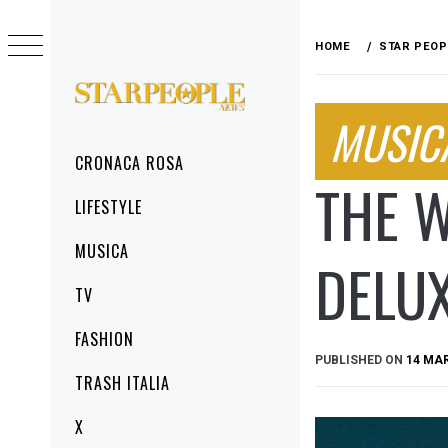
Skip
to
HOME
STAR PEOP
content
STARPEOPLENEWS
MUSIC
IL PORTALE DELLA CRONACA ROSA, DEL
GLAMOUR DEL LIFESTYLE
Primary
CRONACA ROSA
Menu
THE W
LIFESTYLE
MUSICA
DELUX
TV
FASHION
PUBLISHED ON
14 MA
TRASH ITALIA
X