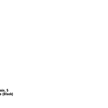
min, 5
o (Black)