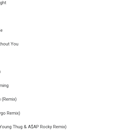
ght
fe
hout You
u
ming
(Remix)
go Remix)
ung Thug & A$AP Rocky Remix)