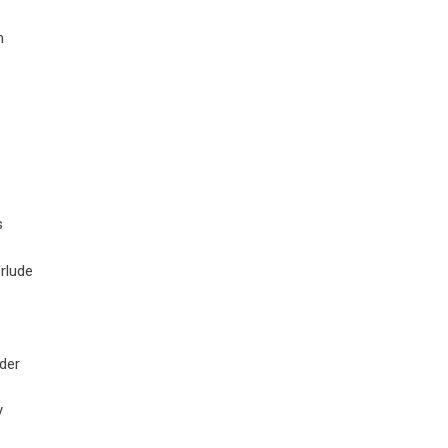
m
s
rlude
der
y