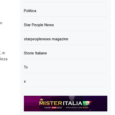
Politica
so
Star People News
starpeoplenews magazine
, in
Storie Italiane
 Reza
Tv
x