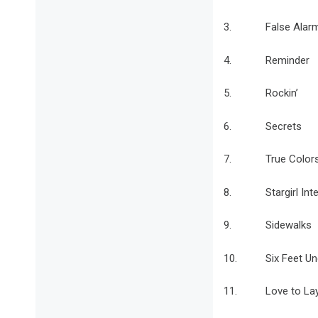
3. False Alar
4. Reminder
5. Rockin’
6. Secrets
7. True Color
8. Stargirl Inte
9. Sidewalks
10. Six Feet Un
11. Love to La