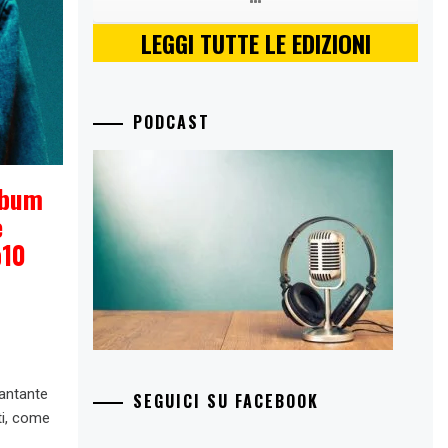
LEGGI TUTTE LE EDIZIONI
PODCAST
lbum
e
p10
cantante
SEGUICI SU FACEBOOK
ti, come