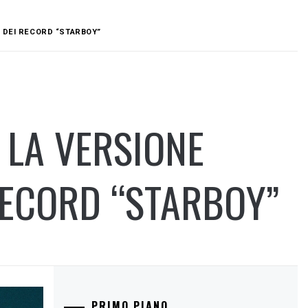
M DEI RECORD “STARBOY”
 LA VERSIONE
RECORD “STARBOY”
PRIMO PIANO