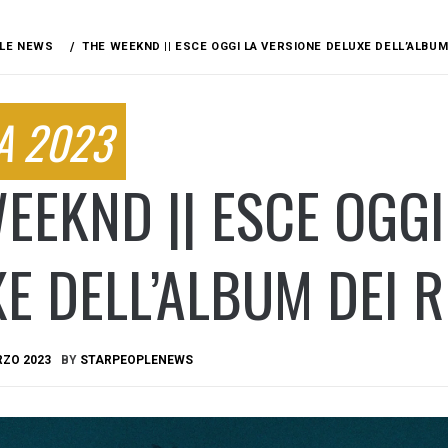
LE NEWS
THE WEEKND || ESCE OGGI LA VERSIONE DELUXE DELL’ALBU
A 2023
EEKND || ESCE OGGI
E DELL’ALBUM DEI 
RZO 2023
BY
STARPEOPLENEWS