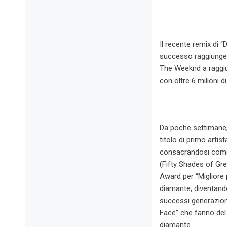
Il recente remix di 
successo raggiungend
The Weeknd a raggiung
con oltre 6 milioni d
Da poche settimane, 
titolo di primo artis
consacrandosi come l
(Fifty Shades of Gre
Award per “Migliore
diamante, diventand
successi generazional
Face” che fanno del c
diamante.