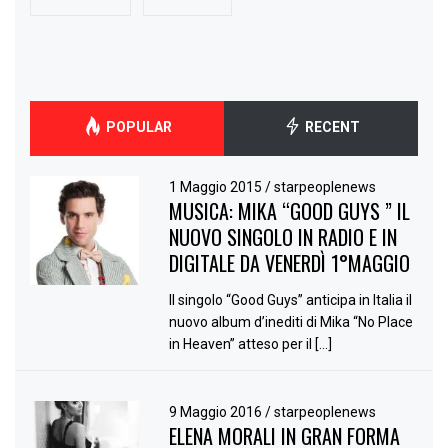
POPULAR
RECENT
1 Maggio 2015
/
starpeoplenews
MUSICA: MIKA “GOOD GUYS ” IL
NUOVO SINGOLO IN RADIO E IN
DIGITALE DA VENERDÌ 1°MAGGIO
Il singolo “Good Guys” anticipa in Italia il
nuovo album d’inediti di Mika “No Place
in Heaven” atteso per il […]
9 Maggio 2016
/
starpeoplenews
ELENA MORALI IN GRAN FORMA