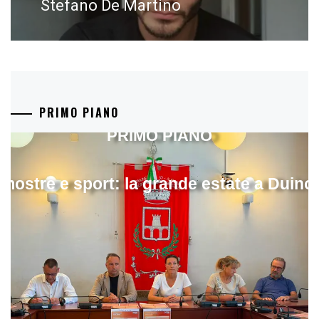
post:
Stefano De Martino
PRIMO PIANO
PRIMO PIANO
mostre e sport: la grande estate a Duino