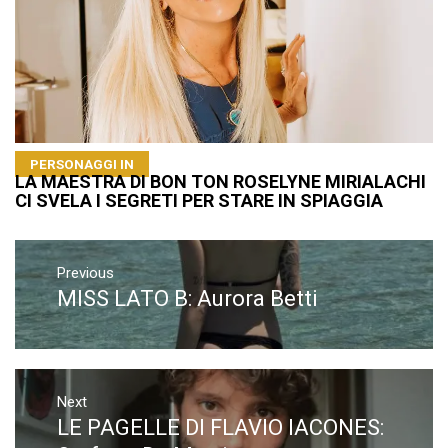
PERSONAGGI IN
LA MAESTRA DI BON TON ROSELYNE MIRIALACHI
CI SVELA I SEGRETI PER STARE IN SPIAGGIA
Navigazione
articoli
Previous
MISS LATO B: Aurora Betti
Previous
post:
Next
LE PAGELLE DI FLAVIO IACONES:
Next