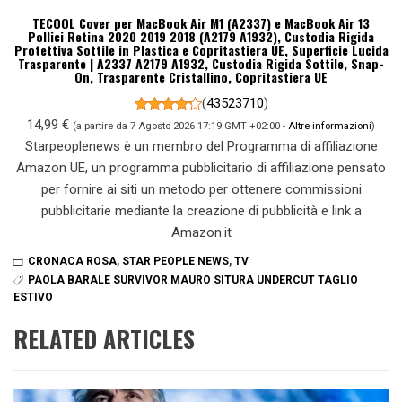
TECOOL Cover per MacBook Air M1 (A2337) e MacBook Air 13
Pollici Retina 2020 2019 2018 (A2179 A1932), Custodia Rigida
Protettiva Sottile in Plastica e Copritastiera UE, Superficie Lucida
Trasparente | A2337 A2179 A1932, Custodia Rigida Sottile, Snap-
On, Trasparente Cristallino, Copritastiera UE
(
43523710
)
14,99 €
(a partire da 7 Agosto 2026 17:19 GMT +02:00 -
Altre informazioni
)
Starpeoplenews è un membro del Programma di affiliazione
Amazon UE, un programma pubblicitario di affiliazione pensato
per fornire ai siti un metodo per ottenere commissioni
pubblicitarie mediante la creazione di pubblicità e link a
Amazon.it
CRONACA ROSA
,
STAR PEOPLE NEWS
,
TV
PAOLA BARALE SURVIVOR MAURO SITURA UNDERCUT TAGLIO
ESTIVO
RELATED ARTICLES