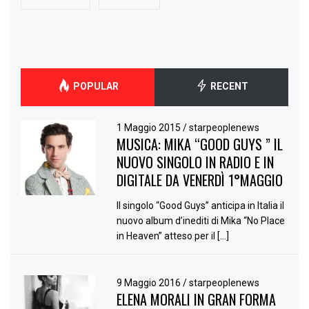
POPULAR
RECENT
1 Maggio 2015
/
starpeoplenews
MUSICA: MIKA “GOOD GUYS ” IL
NUOVO SINGOLO IN RADIO E IN
DIGITALE DA VENERDÌ 1°MAGGIO
Il singolo “Good Guys” anticipa in Italia il
nuovo album d’inediti di Mika “No Place
in Heaven” atteso per il […]
9 Maggio 2016
/
starpeoplenews
ELENA MORALI IN GRAN FORMA