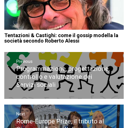
Tentazioni & Castighi: come il gossip modella la
società secondo Roberto Alessi
Navigazione
articoli
Previous
Programmazione, progettazione,
Previous
post:
controllo e valutazione dei
Servizi sociali
Next
Rome-Europe Prize, il tributo al
Next
post: