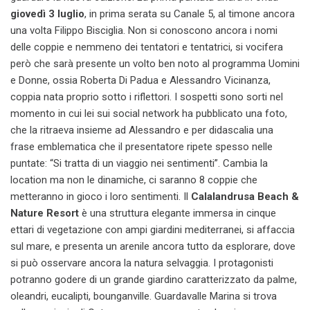
giovedì 3 luglio
, in prima serata su Canale 5, al timone ancora
una volta Filippo Bisciglia. Non si conoscono ancora i nomi
delle coppie e nemmeno dei tentatori e tentatrici, si vocifera
però che sarà presente un volto ben noto al programma Uomini
e Donne, ossia Roberta Di Padua
e Alessandro Vicinanza,
coppia nata proprio sotto i riflettori. I sospetti sono sorti nel
momento in cui lei sui social network ha pubblicato una foto,
che la ritraeva insieme ad Alessandro e per didascalia una
frase emblematica che il presentatore ripete spesso nelle
puntate: “Si tratta di un viaggio nei sentimenti”. Cambia la
location ma non le dinamiche, ci saranno 8 coppie che
metteranno in gioco i loro sentimenti. Il
Calalandrusa Beach &
Nature Resort
è una struttura elegante immersa in cinque
ettari di vegetazione con ampi giardini mediterranei, si affaccia
sul mare, e presenta un arenile ancora tutto da esplorare, dove
si può osservare ancora la natura selvaggia. I protagonisti
potranno godere di un grande giardino caratterizzato da palme,
oleandri, eucalipti, bounganville. Guardavalle Marina si trova