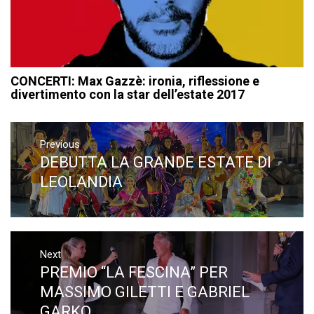
CONCERTI: Max Gazzè: ironia, riflessione e
divertimento con la star dell’estate 2017
Navigazione
articoli
Previous
DEBUTTA LA GRANDE ESTATE DI
Previous
post:
LEOLANDIA
Next
PREMIO “LA FESCINA” PER
Next
post:
MASSIMO GILETTI E GABRIEL
GARKO