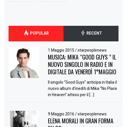
POPULAR
RECENT
1 Maggio 2015
/
starpeoplenews
MUSICA: MIKA “GOOD GUYS ” IL
NUOVO SINGOLO IN RADIO E IN
DIGITALE DA VENERDÌ 1°MAGGIO
Il singolo “Good Guys” anticipa in Italia il
nuovo album d’inediti di Mika “No Place
in Heaven” atteso per il […]
9 Maggio 2016
/
starpeoplenews
ELENA MORALI IN GRAN FORMA