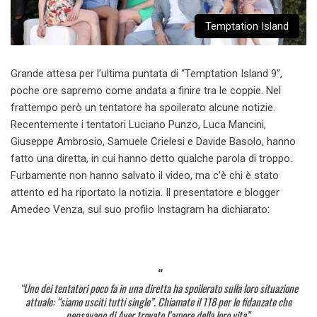
Temptation Island
Grande attesa per l’ultima puntata di “Temptation Island 9”,
poche ore sapremo come andata a finire tra le coppie. Nel
frattempo però un tentatore ha spoilerato alcune notizie.
Recentemente i tentatori Luciano Punzo, Luca Mancini,
Giuseppe Ambrosio, Samuele Crielesi e Davide Basolo, hanno
fatto una diretta, in cui hanno detto qualche parola di troppo.
Furbamente non hanno salvato il video, ma c’è chi è stato
attento ed ha riportato la notizia. Il presentatore e blogger
Amedeo Venza, sul suo profilo Instagram ha dichiarato:
“Uno dei tentatori poco fa in una diretta ha spoilerato sulla loro situazione
attuale: “siamo usciti tutti single”. Chiamate il 118 per le fidanzate che
pensavano di Aver trovato l’amore della loro vita”.