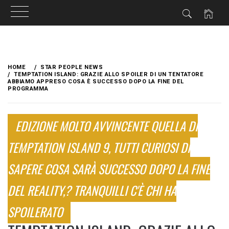
Skip
to
HOME
STAR PEOPLE NEWS
content
TEMPTATION ISLAND: GRAZIE ALLO SPOILER DI UN TENTATORE
ABBIAMO APPRESO COSA È SUCCESSO DOPO LA FINE DEL
PROGRAMMA
EDIZIONE MOLTO AVVINCENTE QUELLA DI
TEMPTATION ISLAND 9, TUTTI CURIOSI DI
SAPERE COSA SARÀ SUCCESSO DOPO LA FINE
DEL REALITY,? TRANQUILLI C'È CHI HA
SPOILERATO