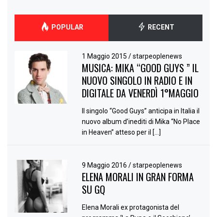
POPULAR
RECENT
1 Maggio 2015
/
starpeoplenews
MUSICA: MIKA “GOOD GUYS ” IL
NUOVO SINGOLO IN RADIO E IN
DIGITALE DA VENERDÌ 1°MAGGIO
Il singolo “Good Guys” anticipa in Italia il
nuovo album d’inediti di Mika “No Place
in Heaven” atteso per il […]
9 Maggio 2016
/
starpeoplenews
ELENA MORALI IN GRAN FORMA
SU GQ
Elena Morali ex protagonista del