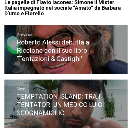
Le pagelle di Flavio Iacones: Simone il Mister
Italia impegnato nel sociale “Amato” da Barbara
D’urso e Fiorello
Navigazione
articoli
Previous
Roberto Alessi debutta a
Previous
post:
Riccione con il suo libro
‘Tentazioni & Castighi’
Next
TEMPTATION ISLAND: TRA I
Next
post:
TENTATORI UN MEDICO LUIGI
SCOGNAMIGLIO