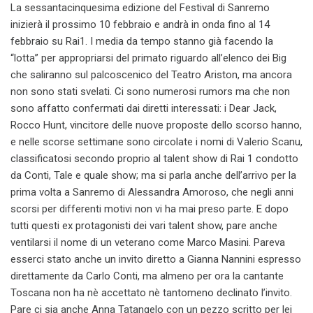
La sessantacinquesima edizione del Festival di Sanremo
inizierà il prossimo 10 febbraio e andrà in onda fino al 14
febbraio su Rai1. I media da tempo stanno già facendo la
“lotta” per appropriarsi del primato riguardo all’elenco dei Big
che saliranno sul palcoscenico del Teatro Ariston, ma ancora
non sono stati svelati. Ci sono numerosi rumors ma che non
sono affatto confermati dai diretti interessati: i Dear Jack,
Rocco Hunt, vincitore delle nuove proposte dello scorso hanno,
e nelle scorse settimane sono circolate i nomi di Valerio Scanu,
classificatosi secondo proprio al talent show di Rai 1 condotto
da Conti, Tale e quale show; ma si parla anche dell’arrivo per la
prima volta a Sanremo di Alessandra Amoroso, che negli anni
scorsi per differenti motivi non vi ha mai preso parte. E dopo
tutti questi ex protagonisti dei vari talent show, pare anche
ventilarsi il nome di un veterano come Marco Masini. Pareva
esserci stato anche un invito diretto a Gianna Nannini espresso
direttamente da Carlo Conti, ma almeno per ora la cantante
Toscana non ha nè accettato nè tantomeno declinato l’invito.
Pare ci sia anche Anna Tatangelo con un pezzo scritto per lei