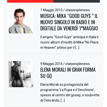
1 Maggio 2015
/
starpeoplenews
MUSICA: MIKA “GOOD GUYS ” IL
NUOVO SINGOLO IN RADIO E IN
DIGITALE DA VENERDÌ 1°MAGGIO
Il singolo “Good Guys” anticipa in Italia il
nuovo album d’inediti di Mika “No Place
in Heaven” atteso per il […]
9 Maggio 2016
/
starpeoplenews
ELENA MORALI IN GRAN FORMA
SU GQ
Elena Morali ex protagonista del
programma ‘La Pupa e il Secchione’,
spesso al centro del gossip, e soubrette
di Colorando, […]