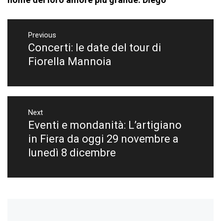
Navigazione
articoli
Previous
Concerti: le date del tour di
Previous
post:
Fiorella Mannoia
Next
Eventi e mondanità: L’artigiano
Next
post:
in Fiera da oggi 29 novembre a
lunedì 8 dicembre