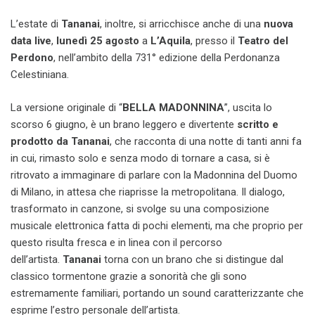
L’estate di
Tananai
, inoltre, si arricchisce anche di una
nuova
data live
,
lunedì 25 agosto
a
L’Aquila
, presso il
Teatro del
Perdono
, nell’ambito della 731° edizione della Perdonanza
Celestiniana.
La versione originale di “
BELLA MADONNINA
”, uscita lo
scorso 6 giugno, è un brano leggero e divertente
scritto e
prodotto da
Tananai
, che racconta di una notte di tanti anni fa
in cui, rimasto solo e senza modo di tornare a casa, si è
ritrovato a immaginare di parlare con la Madonnina del Duomo
di Milano, in attesa che riaprisse la metropolitana. Il dialogo,
trasformato in canzone, si svolge su una composizione
musicale elettronica fatta di pochi elementi, ma che proprio per
questo risulta fresca e in linea con il percorso
dell’artista.
Tananai
torna con un brano che si distingue dal
classico tormentone grazie a sonorità che gli sono
estremamente familiari, portando un sound caratterizzante che
esprime l’estro personale dell’artista.