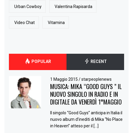
Urban Cowboy
Valentina Rapisarda
Video Chat
Vitamina
POPULAR
RECENT
1 Maggio 2015
/
starpeoplenews
MUSICA: MIKA “GOOD GUYS ” IL
NUOVO SINGOLO IN RADIO E IN
DIGITALE DA VENERDÌ 1°MAGGIO
Il singolo “Good Guys” anticipa in Italia il
nuovo album d’inediti di Mika “No Place
in Heaven” atteso per il […]