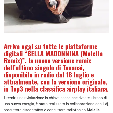
Arriva oggi su tutte le piattaforme
digitali “BELLA MADONNINA (Molella
Remix)”, la nuova versione remix
dell’ultimo singolo di Tananai,
disponibile in radio dal 18 luglio e
attualmente, con la versione originale,
in Top3 nella classifica airplay italiana.
Il remix, una rivisitazione in chiave dance che riveste il brano di
una nuova energia, è stato realizzato in collaborazione con il dj,
produttore discografico e conduttore radiofonico
Molella
.