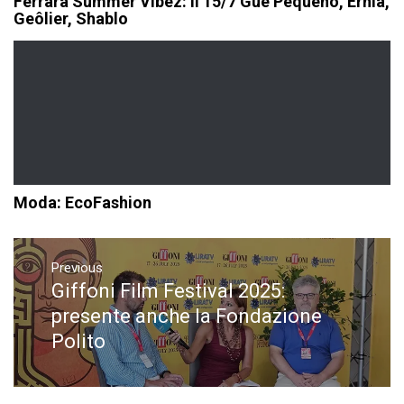
Ferrara Summer Vibez: il 15/7 Guè Pequeno, Ernia,
Geôlier, Shablo
Moda: EcoFashion
Navigazione
articoli
Previous
Giffoni Film Festival 2025:
Previous
post:
presente anche la Fondazione
Polito