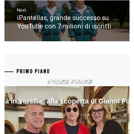
Next
iPantellas, grande successo su
Next
post:
YouTube con 7 milioni di iscritti
PRIMO PIANO
PRIMO PIANO
ina in Versilia: alla scoperta di Gianni Pol