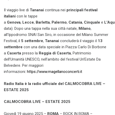
Il viaggio live di
Tananai
continua nei
principali festival
italiani
con le tappe
a
Genova
,
Lecce
,
Barletta
,
Palermo
,
Catania
,
Cinquale
e
L’Aqu
data). Dopo una tappa nella sua città natale,
Milano
,
all’Ippodromo SNAI San Siro, in occasione del Milano Summer
Festival, il
5 settembre
,
Tananai
concluderà il viaggio il
13
settembre
con una data speciale
in Piazza Carlo Di Borbone
a
Caserta
presso la
Reggia di Caserta
, Patrimonio
dell’Umanità UNESCO, nell’ambito del festival Un’Estate Da
Belvedere. Per maggiori
informazioni:
https://www.magellanoconcerti.it
Radio Italia è la radio ufficiale del CALMOCOBRA LIVE –
ESTATE 2025
CALMOCOBRA LIVE – ESTATE 2025
Giovedì 19 giugno 2025 –
ROMA
– ROCK IN ROMA –