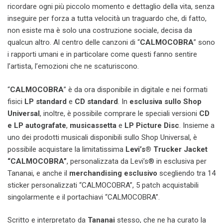
ricordare ogni più piccolo momento e dettaglio della vita, senza
inseguire per forza a tutta velocità un traguardo che, di fatto,
non esiste ma è solo una costruzione sociale, decisa da
qualcun altro. Al centro delle canzoni di “
CALMOCOBRA
” sono
i rapporti umani e in particolare come questi fanno sentire
l’artista, l’emozioni che ne scaturiscono.
“
CALMOCOBRA
” è da ora disponibile in digitale e nei formati
fisici
LP standard
e
CD standard
. In
esclusiva sullo Shop
Universal
, inoltre, è possibile comprare le speciali versioni
CD
e LP autografate
,
musicassetta
e
LP Picture Disc
. Insieme a
uno dei prodotti musicali disponibili sullo Shop Universal, è
possibile acquistare la limitatissima
Levi’s®️ Trucker Jacket
“CALMOCOBRA”
, personalizzata da Levi’s®️ in esclusiva per
Tananai, e anche il
merchandising esclusivo
scegliendo tra 14
sticker personalizzati “CALMOCOBRA”, 5 patch acquistabili
singolarmente e il portachiavi “CALMOCOBRA”.
Scritto e interpretato da
Tananai
stesso, che ne ha curato la