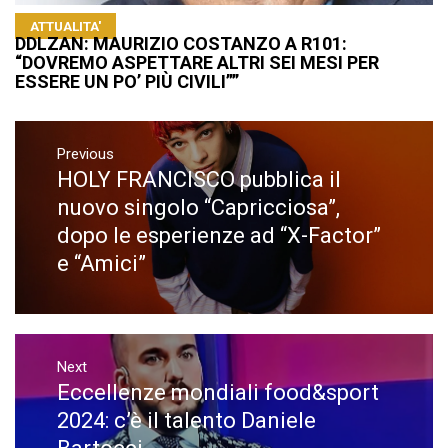
ATTUALITA'
DDLZAN: MAURIZIO COSTANZO A R101:
“DOVREMO ASPETTARE ALTRI SEI MESI PER
ESSERE UN PO’ PIÙ CIVILI””
Navigazione
articoli
Previous
HOLY FRANCISCO pubblica il
Previous
post:
nuovo singolo “Capricciosa”,
dopo le esperienze ad “X-Factor”
e “Amici”
Next
Eccellenze mondiali food&sport
Next
post:
2024: c’è il talento Daniele