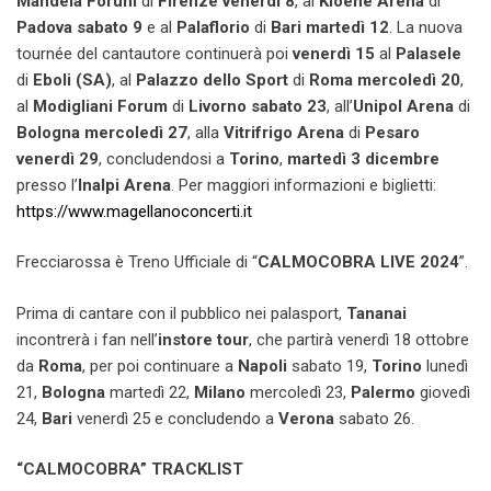
Mandela Forum
di
Firenze venerdì 8
, al
Kioene Arena
di
Padova sabato 9
e al
Palaflorio
di
Bari martedì 12
. La nuova
tournée del cantautore continuerà poi
venerdì 15
al
Palasele
di
Eboli (SA)
, al
Palazzo dello Sport
di
Roma
mercoledì 20
,
al
Modigliani Forum
di
Livorno
sabato 23
, all’
Unipol Arena
di
Bologna mercoledì 27
, alla
Vitrifrigo Arena
di
Pesaro
venerdì 29
, concludendosi a
Torino
,
martedì 3 dicembre
presso l’
Inalpi Arena
. Per maggiori informazioni e biglietti:
https://www.magellanoconcerti.it
Frecciarossa è Treno Ufficiale di “
CALMOCOBRA LIVE 2024
”.
Prima di cantare con il pubblico nei palasport,
Tananai
incontrerà i fan nell’
instore tour
, che partirà venerdì 18 ottobre
da
Roma
, per poi continuare a
Napoli
sabato 19,
Torino
lunedì
21,
Bologna
martedì 22,
Milano
mercoledì 23,
Palermo
giovedì
24,
Bari
venerdì 25 e concludendo a
Verona
sabato 26.
“CALMOCOBRA” TRACKLIST