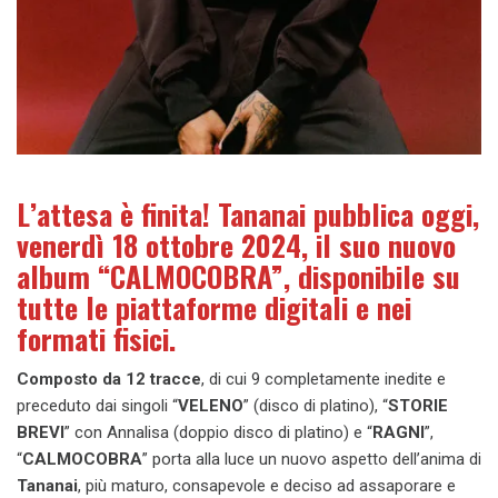
L’attesa è finita! Tananai pubblica oggi,
venerdì 18 ottobre 2024, il suo nuovo
album “CALMOCOBRA”, disponibile su
tutte le piattaforme digitali e nei
formati fisici.
Composto da 12 tracce
, di cui 9 completamente inedite e
preceduto dai singoli “
VELENO
” (disco di platino), “
STORIE
BREVI
” con Annalisa (doppio disco di platino) e “
RAGNI
”,
“
CALMOCOBRA
” porta alla luce un nuovo aspetto dell’anima di
Tananai
, più maturo, consapevole e deciso ad assaporare e