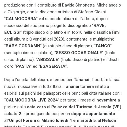
produzione con il contributo di Davide Simonetta, Michelangelo
e Okgiorgio, con la direzione artistica di Stefano Clessi,
“
CALMOCOBRA
” è il secondo album dell’artista, dopo il
successo del suo primo progetto discografico “
RAVE,
ECLISSI
” (triplo disco di platino e in top10 nella classifica Fimi
degli album più venduti del 2023), contenente le multiplatino
“
BABY GODDAMN
” (quintuplo disco di platino), “
TANGO
”
(sestuplo disco di platino), “
SESSO OCCASIONALE
” (triplo
disco di platino), “
ABISSALE
” (triplo disco di platino) e i dischi
d’oro “
PASTA
” ed “
ESAGERATA
”.
Dopo l’uscita dell’album, è tempo per
Tananai
di portare la sua
nuova musica live in tutta Italia.
Tananai
tornerà infatti a
esibirsi sui palchi dei palasport delle principali città italiane con il
“
CALMOCOBRA LIVE 2024
” per tutto il mese di
novembre
a
partire dalla
data zero
al
Palazzo del Turismo
di
Jesolo (VE)
sabato 2
e proseguendo poi per un
doppio appuntamento
all’
Unipol Forum
di
Milano lunedì 4 e martedì 5
, al
Nelson