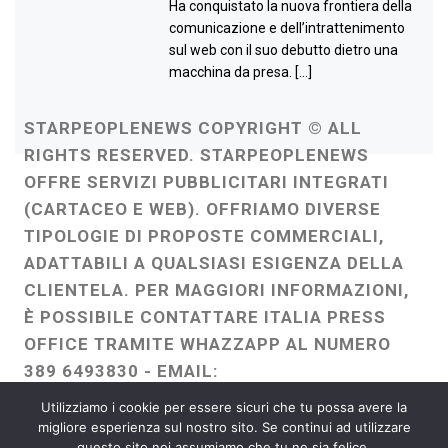
Ha conquistato la nuova frontiera della
comunicazione e dell’intrattenimento
sul web con il suo debutto dietro una
macchina da presa. […]
STARPEOPLENEWS COPYRIGHT © ALL
RIGHTS RESERVED. STARPEOPLENEWS
OFFRE SERVIZI PUBBLICITARI INTEGRATI
(CARTACEO E WEB). OFFRIAMO DIVERSE
TIPOLOGIE DI PROPOSTE COMMERCIALI,
ADATTABILI A QUALSIASI ESIGENZA DELLA
CLIENTELA. PER MAGGIORI INFORMAZIONI,
È POSSIBILE CONTATTARE ITALIA PRESS
OFFICE TRAMITE WHAZZAPP AL NUMERO
389 6493830 - EMAIL:
ITALIAPRESSOFFICE@GMAIL.COM
-
Utilizziamo i cookie per essere sicuri che tu possa avere la
WEBMASTER :
FRANCESCO GENTILE
migliore esperienza sul nostro sito. Se continui ad utilizzare
questo sito noi assumiamo che tu ne sia felice.