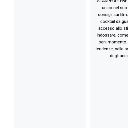
STARPEOPLENEW.I
unico nel suo 
consigli sui film
cocktail da gust
accesso allo st
indossare, come 
ogni momento. 
tendenze, nella sc
degli acce