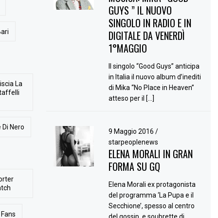
GUYS ” IL NUOVO
SINGOLO IN RADIO E IN
ari
DIGITALE DA VENERDÌ
1°MAGGIO
Il singolo “Good Guys” anticipa
in Italia il nuovo album d’inediti
iscia La
di Mika “No Place in Heaven”
affelli
atteso per il […]
 Di Nero
9 Maggio 2016
/
starpeoplenews
ELENA MORALI IN GRAN
FORMA SU GQ
orter
Elena Morali ex protagonista
atch
del programma ‘La Pupa e il
Secchione’, spesso al centro
Fans
del gossip, e soubrette di