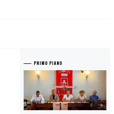
PRIMO PIANO
PRIMO PIANO
Musica, mostre e sport: la grande estate a Duino Aurisina