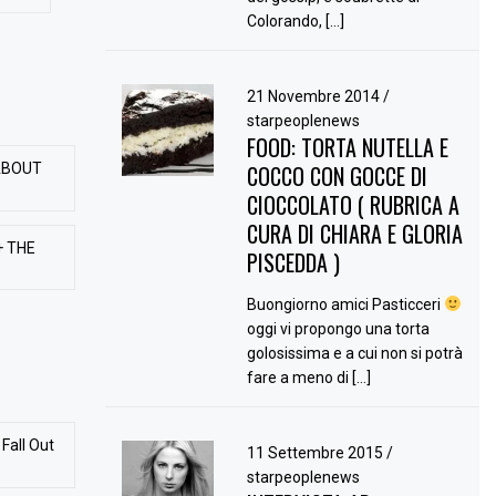
Colorando, […]
21 Novembre 2014
/
starpeoplenews
FOOD: TORTA NUTELLA E
ABOUT
COCCO CON GOCCE DI
CIOCCOLATO ( RUBRICA A
CURA DI CHIARA E GLORIA
+ THE
PISCEDDA )
Buongiorno amici Pasticceri
oggi vi propongo una torta
golosissima e a cui non si potrà
fare a meno di […]
Fall Out
11 Settembre 2015
/
starpeoplenews