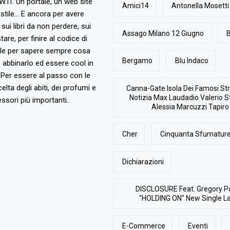
T. Un portale, un web site
Amici14
Antonella Mosetti
stile... E ancora per avere
, sui libri da non perdere, sui
Assago Milano 12 Giugno
B
are, per finire al codice di
ile per sapere sempre cosa
Bergamo
Blu Indaco
abbinarlo ed essere cool in
Per essere al passo con le
elta degli abiti, dei profumi e
Canna-Gate Isola Dei Famosi Str
Notizia Max Laudadio Valerio St
ssori più importanti..
Alessia Marcuzzi Tapiro
Cher
Cinquanta Sfumature
Dichiarazioni
DISCLOSURE Feat. Gregory P
"HOLDING ON" New Single L
E-Commerce
Eventi