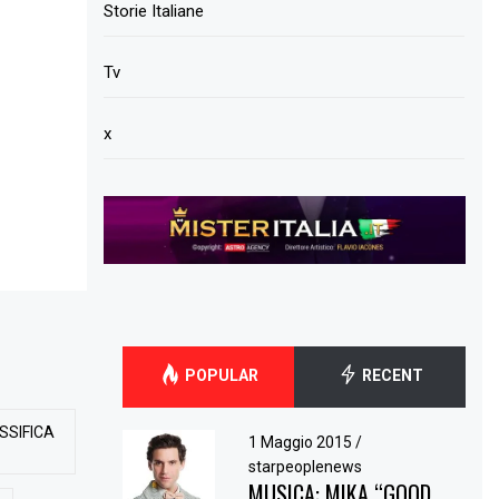
Storie Italiane
Tv
x
POPULAR
RECENT
SSIFICA
1 Maggio 2015
/
starpeoplenews
MUSICA: MIKA “GOOD