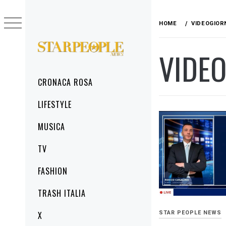
Skip
to
HOME
VIDEOGIORN
content
VIDEO
STARPEOPLENEWS
IL PORTALE DELLA CRONACA ROSA, DEL
GLAMOUR DEL LIFESTYLE
Primary
CRONACA ROSA
Menu
LIFESTYLE
MUSICA
TV
FASHION
TRASH ITALIA
X
STAR PEOPLE NEWS