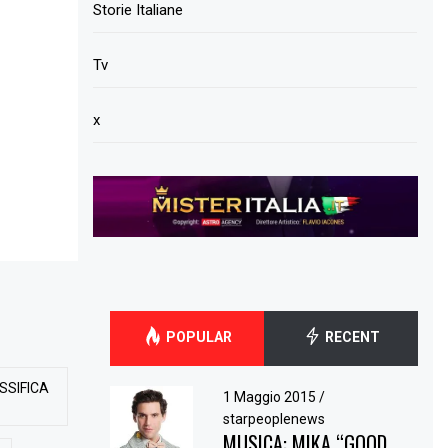
Storie Italiane
Tv
x
POPULAR
RECENT
SSIFICA
1 Maggio 2015
/
starpeoplenews
MUSICA: MIKA “GOOD