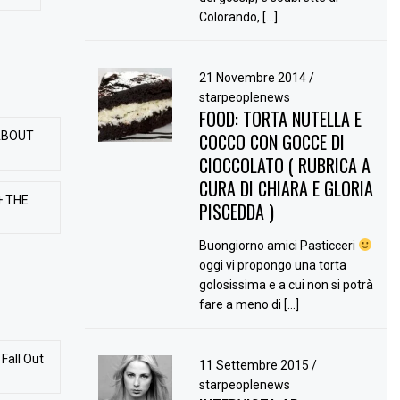
Colorando, […]
21 Novembre 2014
/
starpeoplenews
FOOD: TORTA NUTELLA E
ABOUT
COCCO CON GOCCE DI
CIOCCOLATO ( RUBRICA A
CURA DI CHIARA E GLORIA
+ THE
PISCEDDA )
Buongiorno amici Pasticceri
oggi vi propongo una torta
golosissima e a cui non si potrà
fare a meno di […]
Fall Out
11 Settembre 2015
/
starpeoplenews