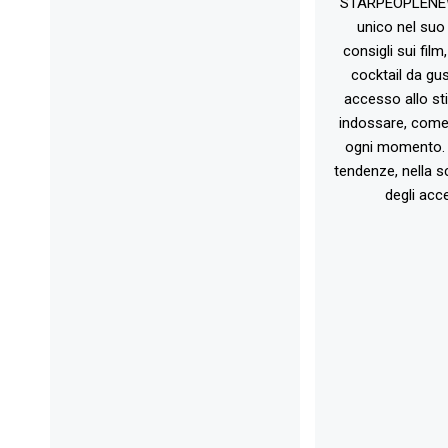
STARPEOPLENEW.I
unico nel suo 
consigli sui film
cocktail da gust
accesso allo st
indossare, come 
ogni momento. 
tendenze, nella sc
degli acce