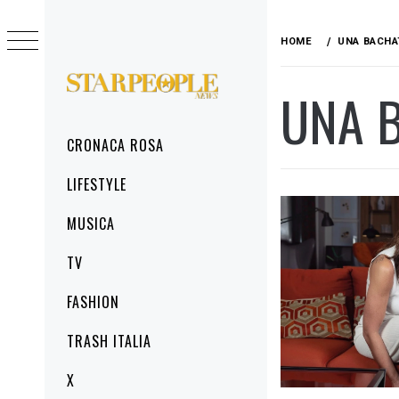
Skip
to
HOME
UNA BACHA
content
UNA 
STARPEOPLENEWS
IL PORTALE DELLA CRONACA ROSA, DEL
GLAMOUR DEL LIFESTYLE
Primary
CRONACA ROSA
Menu
LIFESTYLE
MUSICA
TV
FASHION
TRASH ITALIA
X