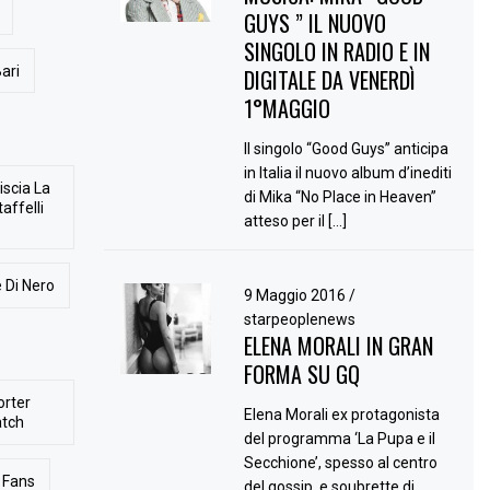
GUYS ” IL NUOVO
SINGOLO IN RADIO E IN
ari
DIGITALE DA VENERDÌ
1°MAGGIO
Il singolo “Good Guys” anticipa
in Italia il nuovo album d’inediti
iscia La
di Mika “No Place in Heaven”
affelli
atteso per il […]
 Di Nero
9 Maggio 2016
/
starpeoplenews
ELENA MORALI IN GRAN
FORMA SU GQ
orter
Elena Morali ex protagonista
atch
del programma ‘La Pupa e il
Secchione’, spesso al centro
Fans
del gossip, e soubrette di