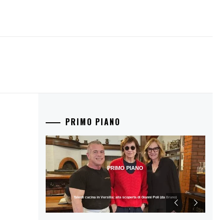
PRIMO PIANO
PRIMO PIANO
Talenti cucina in Versilia: alla scoperta di Gianni Poli (da Bruno)