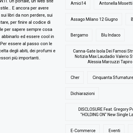
T. Un portale, un web site
Amici14
Antonella Mosetti
stile... E ancora per avere
, sui libri da non perdere, sui
Assago Milano 12 Giugno
B
are, per finire al codice di
ile per sapere sempre cosa
Bergamo
Blu Indaco
abbinarlo ed essere cool in
Per essere al passo con le
elta degli abiti, dei profumi e
Canna-Gate Isola Dei Famosi Str
Notizia Max Laudadio Valerio St
ssori più importanti..
Alessia Marcuzzi Tapiro
Cher
Cinquanta Sfumature
Dichiarazioni
DISCLOSURE Feat. Gregory P
"HOLDING ON" New Single L
E-Commerce
Eventi