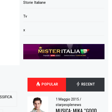
Storie Italiane
Tv
x
POPULAR
RECENT
SSIFICA
1 Maggio 2015
/
starpeoplenews
MUSICA: MIKA “GOOD