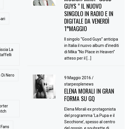
GUYS ” IL NUOVO
SINGOLO IN RADIO E IN
ari
DIGITALE DA VENERDÌ
1°MAGGIO
Il singolo “Good Guys” anticipa
in Italia il nuovo album d’inediti
iscia La
di Mika “No Place in Heaven”
affelli
atteso per il […]
 Di Nero
9 Maggio 2016
/
starpeoplenews
ELENA MORALI IN GRAN
FORMA SU GQ
orter
Elena Morali ex protagonista
atch
del programma ‘La Pupa e il
Secchione’, spesso al centro
Fans
del gossip, e soubrette di