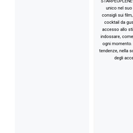
STARPEOPLENEW.I
unico nel suo 
consigli sui film
cocktail da gust
accesso allo st
indossare, come 
ogni momento. 
tendenze, nella sc
degli acce