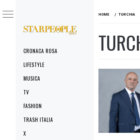
Skip
to
HOME
TURCHIA
content
TURC
STARPEOPLENEWS
IL PORTALE DELLA CRONACA ROSA, DEL
GLAMOUR DEL LIFESTYLE
Primary
CRONACA ROSA
Menu
LIFESTYLE
MUSICA
TV
FASHION
TRASH ITALIA
X