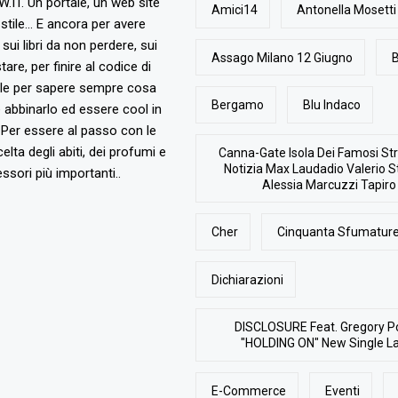
T. Un portale, un web site
Amici14
Antonella Mosetti
stile... E ancora per avere
, sui libri da non perdere, sui
Assago Milano 12 Giugno
B
are, per finire al codice di
ile per sapere sempre cosa
Bergamo
Blu Indaco
abbinarlo ed essere cool in
Per essere al passo con le
elta degli abiti, dei profumi e
Canna-Gate Isola Dei Famosi Str
Notizia Max Laudadio Valerio St
ssori più importanti..
Alessia Marcuzzi Tapiro
Cher
Cinquanta Sfumature
Dichiarazioni
DISCLOSURE Feat. Gregory P
"HOLDING ON" New Single L
E-Commerce
Eventi