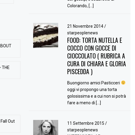
Colorando, […]
21 Novembre 2014
/
starpeoplenews
FOOD: TORTA NUTELLA E
ABOUT
COCCO CON GOCCE DI
CIOCCOLATO ( RUBRICA A
CURA DI CHIARA E GLORIA
+ THE
PISCEDDA )
Buongiorno amici Pasticceri
oggi vi propongo una torta
golosissima e a cui non si potrà
fare a meno di […]
Fall Out
11 Settembre 2015
/
starpeoplenews