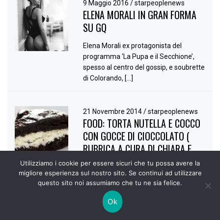
9 Maggio 2016
/
starpeoplenews
ELENA MORALI IN GRAN FORMA
SU GQ
Elena Morali ex protagonista del
programma ‘La Pupa e il Secchione’,
spesso al centro del gossip, e soubrette
di Colorando, […]
21 Novembre 2014
/
starpeoplenews
FOOD: TORTA NUTELLA E COCCO
CON GOCCE DI CIOCCOLATO (
RUBRICA A CURA DI CHIARA E
GLORIA PISCEDDA )
Utilizziamo i cookie per essere sicuri che tu possa avere la
migliore esperienza sul nostro sito. Se continui ad utilizzare
Buongiorno amici Pasticceri
oggi vi
questo sito noi assumiamo che tu ne sia felice.
propongo una torta golosissima e a cui
Ok
non si potrà fare a meno di […]