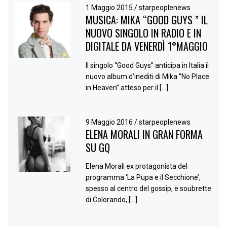
1 Maggio 2015
/
starpeoplenews
MUSICA: MIKA “GOOD GUYS ” IL
NUOVO SINGOLO IN RADIO E IN
DIGITALE DA VENERDÌ 1°MAGGIO
Il singolo “Good Guys” anticipa in Italia il
nuovo album d’inediti di Mika “No Place
in Heaven” atteso per il […]
9 Maggio 2016
/
starpeoplenews
ELENA MORALI IN GRAN FORMA
SU GQ
Elena Morali ex protagonista del
programma ‘La Pupa e il Secchione’,
spesso al centro del gossip, e soubrette
di Colorando, […]