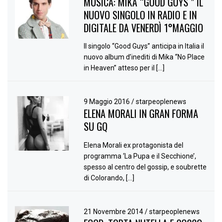
MUSICA: MIKA “GOOD GUYS ” IL
NUOVO SINGOLO IN RADIO E IN
DIGITALE DA VENERDÌ 1°MAGGIO
Il singolo “Good Guys” anticipa in Italia il
nuovo album d’inediti di Mika “No Place
in Heaven” atteso per il […]
9 Maggio 2016
/
starpeoplenews
ELENA MORALI IN GRAN FORMA
SU GQ
Elena Morali ex protagonista del
programma ‘La Pupa e il Secchione’,
spesso al centro del gossip, e soubrette
di Colorando, […]
21 Novembre 2014
/
starpeoplenews