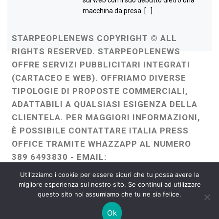
sul web con il suo debutto dietro una
macchina da presa. […]
STARPEOPLENEWS COPYRIGHT © ALL
RIGHTS RESERVED. STARPEOPLENEWS
OFFRE SERVIZI PUBBLICITARI INTEGRATI
(CARTACEO E WEB). OFFRIAMO DIVERSE
TIPOLOGIE DI PROPOSTE COMMERCIALI,
ADATTABILI A QUALSIASI ESIGENZA DELLA
CLIENTELA. PER MAGGIORI INFORMAZIONI,
È POSSIBILE CONTATTARE ITALIA PRESS
OFFICE TRAMITE WHAZZAPP AL NUMERO
389 6493830 - EMAIL:
ITALIAPRESSOFFICE@GMAIL.COM
-
Utilizziamo i cookie per essere sicuri che tu possa avere la
WEBMASTER :
FRANCESCO GENTILE
migliore esperienza sul nostro sito. Se continui ad utilizzare
questo sito noi assumiamo che tu ne sia felice.
FREELANCE
Ok