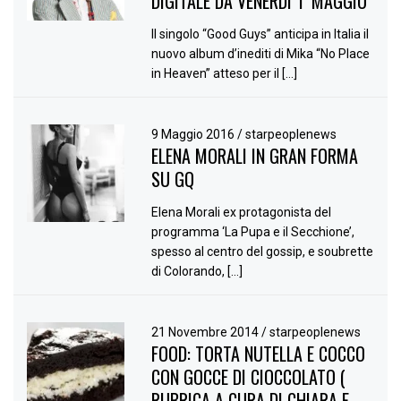
DIGITALE DA VENERDÌ 1°MAGGIO
Il singolo “Good Guys” anticipa in Italia il
nuovo album d’inediti di Mika “No Place
in Heaven” atteso per il […]
9 Maggio 2016
/
starpeoplenews
ELENA MORALI IN GRAN FORMA
SU GQ
Elena Morali ex protagonista del
programma ‘La Pupa e il Secchione’,
spesso al centro del gossip, e soubrette
di Colorando, […]
21 Novembre 2014
/
starpeoplenews
FOOD: TORTA NUTELLA E COCCO
CON GOCCE DI CIOCCOLATO (
RUBRICA A CURA DI CHIARA E