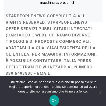
macchina da presa. […]
STARPEOPLENEWS COPYRIGHT © ALL
RIGHTS RESERVED. STARPEOPLENEWS
OFFRE SERVIZI PUBBLICITARI INTEGRATI
(CARTACEO E WEB). OFFRIAMO DIVERSE
TIPOLOGIE DI PROPOSTE COMMERCIALI,
ADATTABILI A QUALSIASI ESIGENZA DELLA
CLIENTELA. PER MAGGIORI INFORMAZIONI,
È POSSIBILE CONTATTARE ITALIA PRESS
OFFICE TRAMITE WHAZZAPP AL NUMERO
389 6493830 - EMAIL:
ITALIAPRESSOFFICE@GMAIL.COM
-
Utilizziamo i cookie per essere sicuri che tu possa avere la
WEBMASTER :
FRANCESCO GENTILE
migliore esperienza sul nostro sito. Se continui ad utilizzare
questo sito noi assumiamo che tu ne sia felice.
FREELANCE
Ok