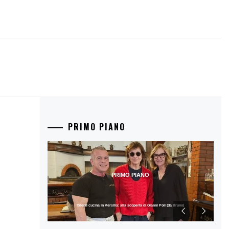
PRIMO PIANO
PRIMO PIANO
Talenti cucina in Versilia: alla scoperta di Gianni Poli (da Bruno)