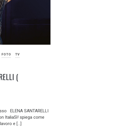
FOTO
TV
ELLI (
basso ELENA SANTARELLI
on ItaliaSì! spiega come
 lavoro e […]