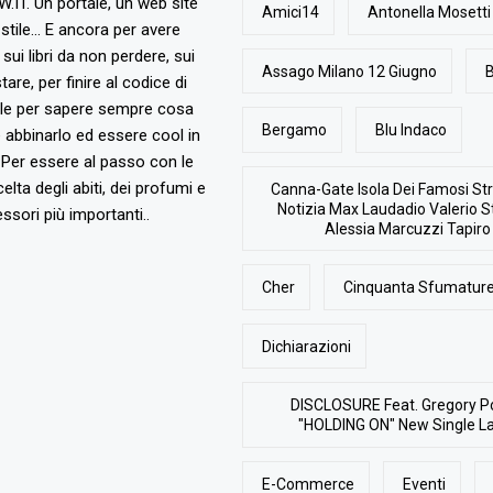
T. Un portale, un web site
Amici14
Antonella Mosetti
stile... E ancora per avere
, sui libri da non perdere, sui
Assago Milano 12 Giugno
B
are, per finire al codice di
ile per sapere sempre cosa
Bergamo
Blu Indaco
abbinarlo ed essere cool in
Per essere al passo con le
elta degli abiti, dei profumi e
Canna-Gate Isola Dei Famosi Str
Notizia Max Laudadio Valerio St
ssori più importanti..
Alessia Marcuzzi Tapiro
Cher
Cinquanta Sfumature
Dichiarazioni
DISCLOSURE Feat. Gregory P
"HOLDING ON" New Single L
E-Commerce
Eventi