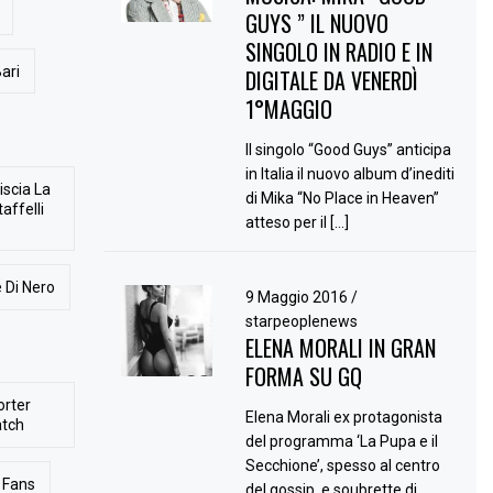
GUYS ” IL NUOVO
SINGOLO IN RADIO E IN
ari
DIGITALE DA VENERDÌ
1°MAGGIO
Il singolo “Good Guys” anticipa
in Italia il nuovo album d’inediti
iscia La
di Mika “No Place in Heaven”
affelli
atteso per il […]
 Di Nero
9 Maggio 2016
/
starpeoplenews
ELENA MORALI IN GRAN
FORMA SU GQ
orter
Elena Morali ex protagonista
atch
del programma ‘La Pupa e il
Secchione’, spesso al centro
Fans
del gossip, e soubrette di