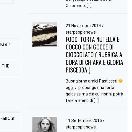
Colorando, […]
21 Novembre 2014
/
starpeoplenews
FOOD: TORTA NUTELLA E
ABOUT
COCCO CON GOCCE DI
CIOCCOLATO ( RUBRICA A
CURA DI CHIARA E GLORIA
+ THE
PISCEDDA )
Buongiorno amici Pasticceri
oggi vi propongo una torta
golosissima e a cui non si potrà
fare a meno di […]
Fall Out
11 Settembre 2015
/
starpeoplenews