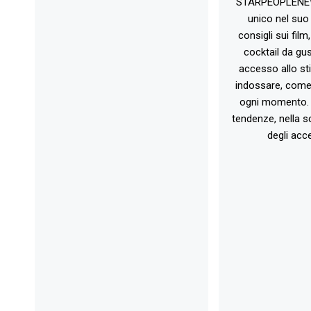
STARPEOPLENEW.I
unico nel suo 
consigli sui film
cocktail da gust
accesso allo st
indossare, come 
ogni momento. 
tendenze, nella sc
degli acce