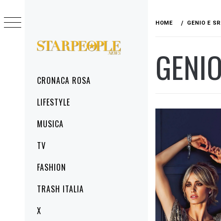
Skip
to
HOME
GENIO E S
content
GENIO
STARPEOPLENEWS
IL PORTALE DELLA CRONACA ROSA, DEL
GLAMOUR DEL LIFESTYLE
Primary
CRONACA ROSA
Menu
LIFESTYLE
MUSICA
TV
FASHION
TRASH ITALIA
X