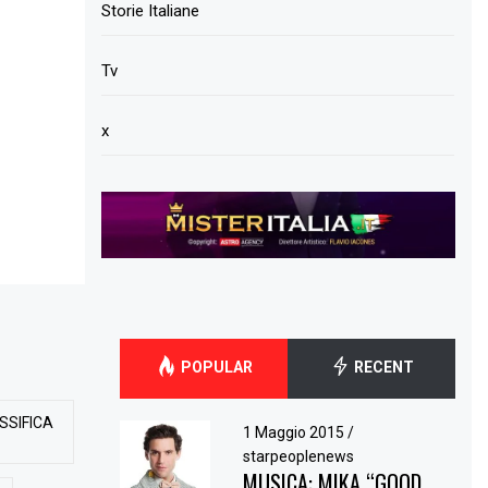
Storie Italiane
Tv
x
POPULAR
RECENT
SSIFICA
1 Maggio 2015
/
starpeoplenews
MUSICA: MIKA “GOOD