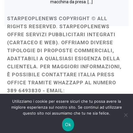
macchina da presa. […]
STARPEOPLENEWS COPYRIGHT © ALL
RIGHTS RESERVED. STARPEOPLENEWS
OFFRE SERVIZI PUBBLICITARI INTEGRATI
(CARTACEO E WEB). OFFRIAMO DIVERSE
TIPOLOGIE DI PROPOSTE COMMERCIALI,
ADATTABILI A QUALSIASI ESIGENZA DELLA
CLIENTELA. PER MAGGIORI INFORMAZIONI,
È POSSIBILE CONTATTARE ITALIA PRESS
OFFICE TRAMITE WHAZZAPP AL NUMERO
389 6493830 - EMAIL:
ITALIAPRESSOFFICE@GMAIL.COM
-
Utilizziamo i cookie per essere sicuri che tu possa avere la
WEBMASTER :
FRANCESCO GENTILE
migliore esperienza sul nostro sito. Se continui ad utilizzare
questo sito noi assumiamo che tu ne sia felice.
FREELANCE
Ok