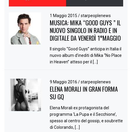
1 Maggio 2015
/
starpeoplenews
MUSICA: MIKA “GOOD GUYS ” IL
NUOVO SINGOLO IN RADIO E IN
DIGITALE DA VENERDÌ 1°MAGGIO
Il singolo “Good Guys” anticipa in Italia il
nuovo album d’inediti di Mika “No Place
in Heaven” atteso per il […]
9 Maggio 2016
/
starpeoplenews
ELENA MORALI IN GRAN FORMA
SU GQ
Elena Morali ex protagonista del
programma ‘La Pupa e il Secchione’,
spesso al centro del gossip, e soubrette
di Colorando, […]