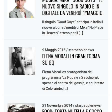
NUOVO SINGOLO IN RADIO E IN
DIGITALE DA VENERDÌ 1°MAGGIO
Il singolo “Good Guys” anticipa in Italia il
nuovo album d’inediti di Mika “No Place
in Heaven” atteso per il […]
9 Maggio 2016
/
starpeoplenews
ELENA MORALI IN GRAN FORMA
SU GQ
Elena Morali ex protagonista del
programma ‘La Pupa e il Secchione’,
spesso al centro del gossip, e soubrette
di Colorando, […]
21 Novembre 2014
/
starpeoplenews
FOOD: TORTA NUTELLA E COCCO