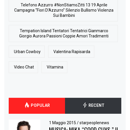
Telefono Azzurro #NonStiamoZitti 13 19 Aprile
Campagna “Fiori D’Azzurro” Silenzio Bullismo Violenza
Sui Bambini
Tempation Island Tentatori Tentatrici Gianmarco
Giorgio Aurora Passioni Coppie Amori Tradimenti
Urban Cowboy
Valentina Rapisarda
Video Chat
Vitamina
POPULAR
RECENT
1 Maggio 2015
/
starpeoplenews
MUSICA: MIKA “GOOD GUYS ” IL