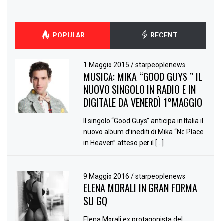
POPULAR
RECENT
1 Maggio 2015
/
starpeoplenews
MUSICA: MIKA “GOOD GUYS ” IL
NUOVO SINGOLO IN RADIO E IN
DIGITALE DA VENERDÌ 1°MAGGIO
Il singolo “Good Guys” anticipa in Italia il
nuovo album d’inediti di Mika “No Place
in Heaven” atteso per il […]
9 Maggio 2016
/
starpeoplenews
ELENA MORALI IN GRAN FORMA
SU GQ
Elena Morali ex protagonista del