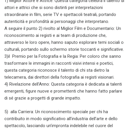
1) Miglior Attore e Attrice: Questa categoria celebra il talento di
attori e attrici che si sono distinti per interpretazioni
straordinarie in film, serie TV e spettacoli teatrali, portando
autenticità e profondità ai personaggi che interpretano.
A seguire il punto 2) rivolto al Miglior Film e Documentario: Un
riconoscimento ai registi e ai team di produzione che,
attraverso le loro opere, hanno saputo esplorare temi sociali o
culturali, portando sullo schermo storie toccanti e significative.
3)il Premio per la Fotografia e la Regia: Per coloro che sanno
trasformare le immagini in racconti visivi intensi e poetici,
questa categoria riconosce il talento di chi sta dietro la
telecamera, dai direttori della fotografia ai registi visionari.
4) Rivelazione dell’Anno: Questa categoria è dedicata ai talenti
emergenti, figure nuove e promettenti che hanno fatto parlare
di sé grazie a progetti di grande impatto.
5) alla Carriera: Un riconoscimento speciale per chi ha
contribuito in modo significativo all’industria dell’arte e dello
spettacolo, lasciando un’impronta indelebile nel cuore del