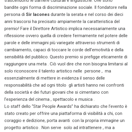
trascendono le barriere culturali e linguistiche. Ove sono
bandite ogni forma di discriminazione sociale. Il fondatore nella
persona di
Sir Iacones
durante la serata e nel corso dei dieci
anni trascorsi ha precisato ampiamente la caratteristica del
premio! Fare il Direttore Artistico implica necessariamente una
riflessione ovvero quella di credere fermamente nel potere delle
parole e delle immagini più variegate attraverso strumenti di
cambiamento, capaci di toccare le corde dell’emotività e della
sensibilità del pubblico. Questo premio si prefigge eticamente di
raggiungere una meta . Ciò vuol dire che non bisogna limitarsi al
solo riconoscere il talento artistico nelle persone , ma
essenzialmente di mettere in evidenza il senso delle
responsabilità che ad ogni titolo gli artisti hanno nei confronti
della società e dei futuri giovani che si cimentano con
l’esperienza del cinema , spettacolo e musica .
Lo staff dello “Star People Awards” ha dichiarato che l’evento è
stato creato per offrire una piattaforma di visibilità a chi, con
coraggio e dedizione, porta avanti con la propria immagine un
progetto artistico . Non serve solo ad intrattenere , ma a