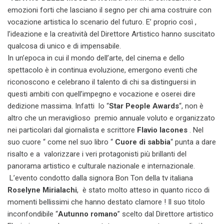
emozioni forti che lasciano il segno per chi ama costruire con
vocazione artistica lo scenario del futuro. E’ proprio così ,
l’ideazione e la creatività del Direttore Artistico hanno suscitato
qualcosa di unico e di impensabile.
In un’epoca in cui il mondo dell’arte, del cinema e dello
spettacolo è in continua evoluzione, emergono eventi che
riconoscono e celebrano il talento di chi sa distinguersi in
questi ambiti con quell’impegno e vocazione e oserei dire
dedizione massima. Infatti lo “
Star People Awards
“, non è
altro che un meraviglioso premio annuale voluto e organizzato
nei particolari dal giornalista e scrittore
Flavio Iacones
. Nel
suo cuore “ come nel suo libro “
Cuore di sabbia
“ punta a dare
risalto e a valorizzare i veri protagonisti più brillanti del
panorama artistico e culturale nazionale e internazionale.
L’evento condotto dalla signora Bon Ton della tv italiana
Roselyne Mirialachi
, è stato molto atteso in quanto ricco di
momenti bellissimi che hanno destato clamore ! Il suo titolo
inconfondibile “
Autunno romano
” scelto dal Direttore artistico