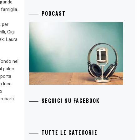
 grande
 famiglia.
PODCAST
, per
li, Gigi
ek, Laura
fondo nel
l palco
 porta
a luce
 o
 rubarti
SEGUICI SU FACEBOOK
TUTTE LE CATEGORIE