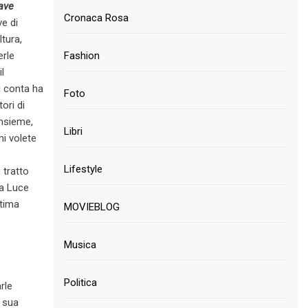
ave
Cronaca Rosa
ve di
ltura,
Fashion
erle
l
i conta ha
Foto
ori di
insieme,
Libri
i volete
Lifestyle
 tratto
da Luce
ltima
MOVIEBLOG
Musica
Politica
rle
a sua