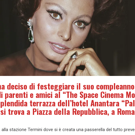
ha deciso di festeggiare il suo compleanno
di parenti e amici al “The Space Cinema M
 splendida terrazza dell’hotel Anantara “Pa
 si trova a Piazza della Repubblica, a Roma
 alla stazione Termini dove si è creata una passerella del tutto preved