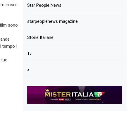
numerosi e
Star People News
starpeoplenews magazine
 film sono
Storie Italiane
rande
l tempo !
Tv
i tuo
x