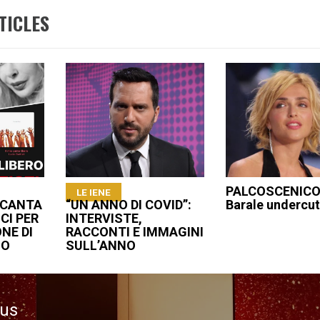
TICLES
PALCOSCENICO:
LE IENE
 CANTA
“UN ANNO DI COVID”:
Barale undercut
ICI PER
INTERVISTE,
NE DI
RACCONTI E IMMAGINI
SO
SULL’ANNO
ous