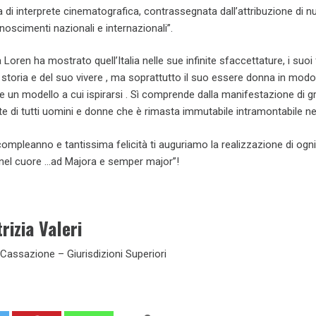
ra di interprete cinematografica, contrassegnata dall’attribuzione di 
noscimenti nazionali e internazionali”.
Loren ha mostrato quell’Italia nelle sue infinite sfaccettature, i suoi
a storia e del suo vivere , ma soprattutto il suo essere donna in modo
 un modello a cui ispirarsi . Sì comprende dalla manifestazione di g
e di tutti uomini e donne che è rimasta immutabile intramontabile ne
compleanno e tantissima felicità ti auguriamo la realizzazione di ogn
 nel cuore …ad Majora e semper major”!
rizia Valeri
 Cassazione – Giurisdizioni Superiori