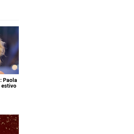
 Paola
 estivo