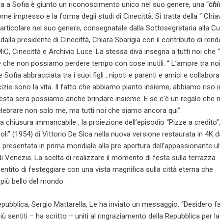
lla a Sofia è giunto un riconoscimento unico nel suo genere, una “
chi
ome impresso e la forma degli studi di Cinecittà. Si tratta della “ Chia
particolare nel suo genere, consegnatale dalla Sottosegretaria alla Cu
alla presidente di Cinecittà, Chiara Sbarigia con il contributo di rend
, Cinecittà e Archivio Luce. La stessa diva insegna a tutti noi che “i
 è che non possiamo perdere tempo con cose inutili. “ L’amore tra no
 Sofia abbracciata tra i suoi figli , nipoti e parenti e amici e collaborat
izie sono la vita. Il fatto che abbiamo pianto insieme, abbiamo riso 
uesta sera possiamo anche brindare insieme. E se c’è un regalo che m
elebrare non solo me, ma tutti noi che siamo ancora qui”.
lla chiusura immancabile , la proiezione dell’episodio “Pizze a credito”,
poli” (1954) di Vittorio De Sica nella nuova versione restaurata in 4K 
, presentata in prima mondiale alla pre apertura dell’appassionante u
 Venezia. La scelta di realizzare il momento di festa sulla terrazza
sentito di festeggiare con una vista magnifica sulla città eterna che
 più bello del mondo.
Repubblica, Sergio Mattarella, Le ha inviato un messaggio: “Desidero fa
più sentiti – ha scritto – uniti al ringraziamento della Repubblica per l