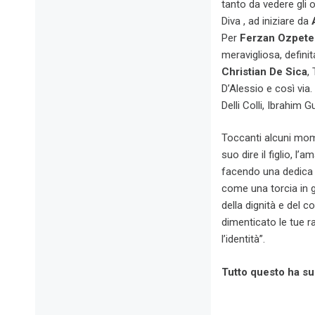
tanto da vedere gli o
Diva , ad iniziare da
Per
Ferzan Ozpete
meravigliosa, definit
Christian De Sica
,
D’Alessio e così via.
Delli Colli, Ibrahim G
Toccanti alcuni mom
suo dire il figlio, l’
facendo una dedica a
come una torcia in gi
della dignità e del c
dimenticato le tue ra
l’identità”.
Tutto questo ha su