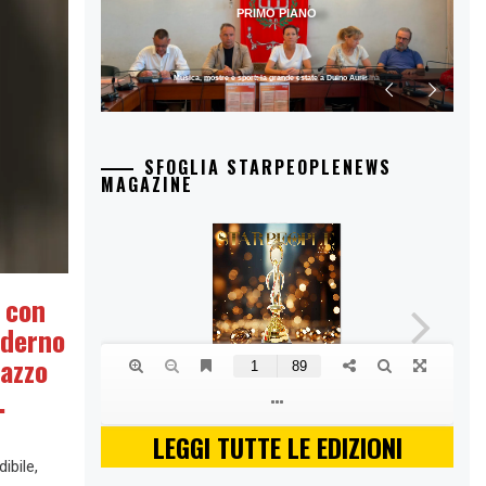
PRIMO PIANO
Musica, mostre e sport: la grande estate a Duino Aurisina
SFOGLIA STARPEOPLENEWS
MAGAZINE
 con
oderno
lazzo
.
LEGGI TUTTE LE EDIZIONI
ibile,