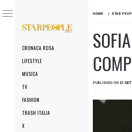
Skip
to
HOME
STAR PEOP
content
SOFIA
STARPEOPLENEWS
IL PORTALE DELLA CRONACA ROSA, DEL
GLAMOUR DEL LIFESTYLE
Primary
CRONACA ROSA
Menu
COMP
LIFESTYLE
MUSICA
PUBLISHED ON
21 SE
TV
FASHION
TRASH ITALIA
X