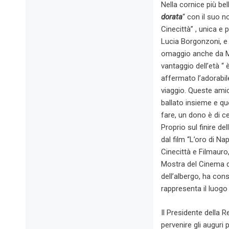
Nella cornice più be
dorata
“ con il suo n
Cinecittà” , unica e 
Lucia Borgonzoni, e d
omaggio anche da MiC
vantaggio dell’età “
affermato l’adorabile
viaggio. Queste amic
ballato insieme e q
fare, un dono è di c
Proprio sul finire de
dal film “L’oro di Na
Cinecittà e Filmauro
Mostra del Cinema di
dell’albergo, ha con
rappresenta il luogo
Il Presidente della 
pervenire gli auguri 