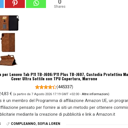
0
Shares
 per Lenovo Tab P11 TB-J606/P11 Plus TB-J607, Custodia Protettiva M
Cover Ultra Sottile con TPU Copertura, Marrone
(
445337
)
24,83 €
(a partire da 7 Agosto 2026 17:19 GMT +02:00 -
Altre informazioni
)
s è un membro del Programma di affiliazione Amazon UE, un prog
 affiliazione pensato per fornire ai siti un metodo per ottenere commi
blicitarie mediante la creazione di pubblicità e link a Amazon.it
S
COMPLEANNO
,
SOFIA LOREN