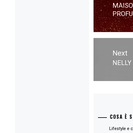
MAISO
Previ
PROFU
post:
Next
NELLY
Next
post:
COSA È 
Lifestyle e c