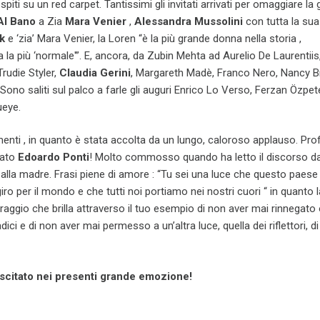
spiti su un red carpet. Tantissimi gli invitati arrivati per omaggiare la
Al Bano
a Zia
Mara Venier
,
Alessandra Mussolini
con tutta la sua
k
e ‘zia’ Mara Venier, la Loren “è la più grande donna nella storia ,
a la più ‘normale'”. E, ancora, da Zubin Mehta ad Aurelio De Laurentiis
 Trudie Styler,
Claudia Gerini
, Margareth Madè, Franco Nero, Nancy Bril
 Sono saliti sul palco a farle gli auguri Enrico Lo Verso, Ferzan Özpet
ueye.
enti , in quanto è stata accolta da un lungo, caloroso applauso. Pro
amato
Edoardo Ponti
! Molto commosso quando ha letto il discorso da
lla madre. Frasi piene di amore : “Tu sei una luce che questo paese
ro per il mondo e che tutti noi portiamo nei nostri cuori “ in quanto l
oraggio che brilla attraverso il tuo esempio di non aver mai rinnegato
dici e di non aver mai permesso a un’altra luce, quella dei riflettori, di
scitato nei presenti grande emozione!