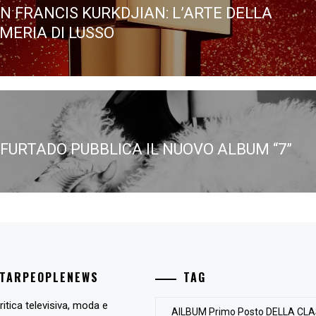
N FRANCIS KURKDJIAN: L’ARTE DELLA
ous
MERIA DI LUSSO
 FURTADO PUBBLICA IL NUOVO ALBUM “7”
STARPEOPLENEWS
TAG
ritica televisiva, moda e
AlLBUM Primo Posto DELLA CLA