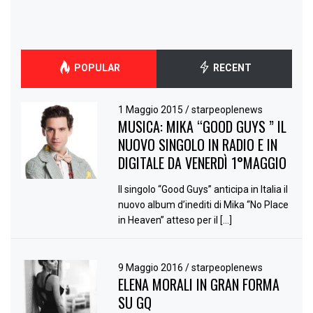
POPULAR
RECENT
1 Maggio 2015
/
starpeoplenews
MUSICA: MIKA “GOOD GUYS ” IL
NUOVO SINGOLO IN RADIO E IN
DIGITALE DA VENERDÌ 1°MAGGIO
Il singolo “Good Guys” anticipa in Italia il
nuovo album d’inediti di Mika “No Place
in Heaven” atteso per il […]
9 Maggio 2016
/
starpeoplenews
ELENA MORALI IN GRAN FORMA
SU GQ