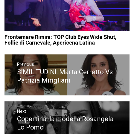
Frontemare Rimini: TOP Club Eyes Wide Shut,
Follie di Carnevale, Apericena Latina
Navigazione
articoli
Previous
SIMILITUDINI: Marta Cerretto Vs
Previous
post:
Patrizia Mirigliani
Next
Copertina: la modella Rosangela
Next
post:
Lo Pomo