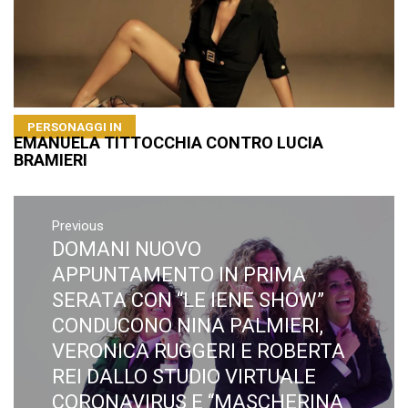
PERSONAGGI IN
EMANUELA TITTOCCHIA CONTRO LUCIA
BRAMIERI
Navigazione
articoli
Previous
DOMANI NUOVO
Previous
post:
APPUNTAMENTO IN PRIMA
SERATA CON “LE IENE SHOW”​
CONDUCONO NINA PALMIERI,
VERONICA RUGGERI E ROBERTA
REI DALLO STUDIO VIRTUALE
CORONAVIRUS E “MASCHERINA