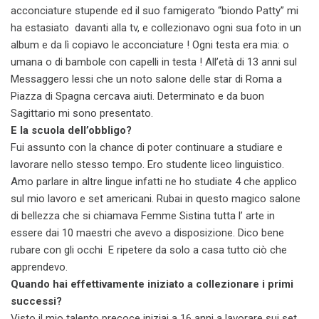
acconciature stupende ed il suo famigerato “biondo Patty” mi
ha estasiato davanti alla tv, e collezionavo ogni sua foto in un
album e da lì copiavo le acconciature ! Ogni testa era mia: o
umana o di bambole con capelli in testa ! All’età di 13 anni sul
Messaggero lessi che un noto salone delle star di Roma a
Piazza di Spagna cercava aiuti. Determinato e da buon
Sagittario mi sono presentato.
E la scuola dell’obbligo?
Fui assunto con la chance di poter continuare a studiare e
lavorare nello stesso tempo. Ero studente liceo linguistico.
Amo parlare in altre lingue infatti ne ho studiate 4 che applico
sul mio lavoro e set americani. Rubai in questo magico salone
di bellezza che si chiamava Femme Sistina tutta l’ arte in
essere dai 10 maestri che avevo a disposizione. Dico bene
rubare con gli occhi E ripetere da solo a casa tutto ciò che
apprendevo.
Quando hai effettivamente iniziato a collezionare i primi
successi?
Visto il mio talento precoce iniziai a 16 anni a lavorare sui set