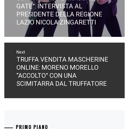
GATE”: INTERVISTA AL
PRESIDENTE DELLA REGIONE
LAZIO NICOLA ZINGARETTI
Next
TRUFFA VENDITA MASCHERINE
Next
post:
ONLINE: MORENO MORELLO
“ACCOLTO” CON UNA
SCIMITARRA DAL TRUFFATORE
PRIMO PIANO