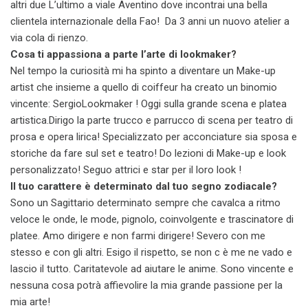
altri due L’ultimo a viale Aventino dove incontrai una bella
clientela internazionale della Fao! Da 3 anni un nuovo atelier a
via cola di rienzo.
Cosa ti appassiona a parte l’arte di lookmaker?
Nel tempo la curiosità mi ha spinto a diventare un Make-up
artist che insieme a quello di coiffeur ha creato un binomio
vincente: SergioLookmaker ! Oggi sulla grande scena e platea
artistica.Dirigo la parte trucco e parrucco di scena per teatro di
prosa e opera lirica! Specializzato per acconciature sia sposa e
storiche da fare sul set e teatro! Do lezioni di Make-up e look
personalizzato! Seguo attrici e star per il loro look !
Il tuo carattere è determinato dal tuo segno zodiacale?
Sono un Sagittario determinato sempre che cavalca a ritmo
veloce le onde, le mode, pignolo, coinvolgente e trascinatore di
platee. Amo dirigere e non farmi dirigere! Severo con me
stesso e con gli altri. Esigo il rispetto, se non c è me ne vado e
lascio il tutto. Caritatevole ad aiutare le anime. Sono vincente e
nessuna cosa potrà affievolire la mia grande passione per la
mia arte!