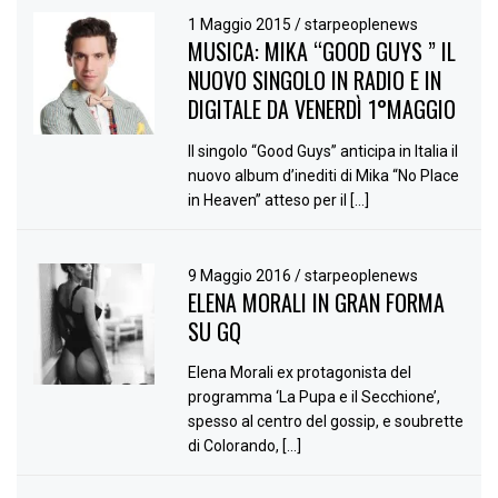
1 Maggio 2015
/
starpeoplenews
MUSICA: MIKA “GOOD GUYS ” IL
NUOVO SINGOLO IN RADIO E IN
DIGITALE DA VENERDÌ 1°MAGGIO
Il singolo “Good Guys” anticipa in Italia il
nuovo album d’inediti di Mika “No Place
in Heaven” atteso per il […]
9 Maggio 2016
/
starpeoplenews
ELENA MORALI IN GRAN FORMA
SU GQ
Elena Morali ex protagonista del
programma ‘La Pupa e il Secchione’,
spesso al centro del gossip, e soubrette
di Colorando, […]