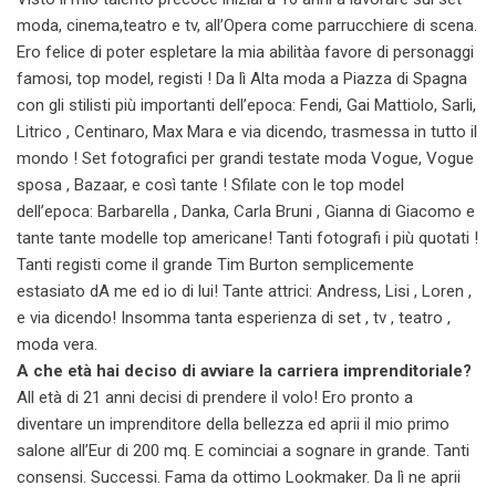
moda, cinema,teatro e tv, all’Opera come parrucchiere di scena.
Ero felice di poter espletare la mia abilitàa favore di personaggi
famosi, top model, registi ! Da lì Alta moda a Piazza di Spagna
con gli stilisti più importanti dell’epoca: Fendi, Gai Mattiolo, Sarli,
Litrico , Centinaro, Max Mara e via dicendo, trasmessa in tutto il
mondo ! Set fotografici per grandi testate moda Vogue, Vogue
sposa , Bazaar, e così tante ! Sfilate con le top model
dell’epoca: Barbarella , Danka, Carla Bruni , Gianna di Giacomo e
tante tante modelle top americane! Tanti fotografi i più quotati !
Tanti registi come il grande Tim Burton semplicemente
estasiato dA me ed io di lui! Tante attrici: Andress, Lisi , Loren ,
e via dicendo! Insomma tanta esperienza di set , tv , teatro ,
moda vera.
A che età hai deciso di avviare la carriera imprenditoriale?
All età di 21 anni decisi di prendere il volo! Ero pronto a
diventare un imprenditore della bellezza ed aprii il mio primo
salone all’Eur di 200 mq. E cominciai a sognare in grande. Tanti
consensi. Successi. Fama da ottimo Lookmaker. Da lì ne aprii