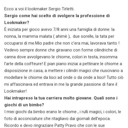
Ecco a voi il lookmaker Sergio Tirletti.
Sergio come hai scelto di svolgere la professione di
Lookmaker?
È iniziata per gioco avevo 7/8 anni una famiglia di donne: la
nonna, la mamma malata ( ahimè ), due sorelle, la tata per
occuparsi di me.Mio padre che non c’era mai, lavorava tanto !
Vedevo sempre donne che giravano con forme cilindriche di
canna dove avvolgevano le chiome, colori in testa, insomma
l’arte della coiffeure! E pian piano iniziai a pettinare le chiome a
disposizione in casa, a mettere i cilindri magici che riuscivano a
modellare le chiome da lisci ad onde o da onde a lisci! Tutto ciò
mi affascinava ed entrava in me la grande passione di fare il
Lookmaker!
Hai intrapreso la tua carriera molto giovane. Quali sono i
giochi di un bimbo?
I miei giochi da bimbo erano le chiome , i rulli magici, i colori, le
foto di acconciature che ritagliavo dai giornali dell’epoca.
Ricordo e devo ringraziare Patty Pravo che con le sue