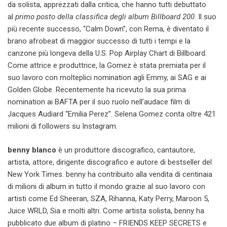
da solista, apprezzati dalla critica, che hanno tutti debuttato
al
primo posto della classifica degli album Billboard 200
. Il suo
più recente successo, “Calm Down”, con Rema, è diventato il
brano afrobeat di maggior successo di tutti i tempi e la
canzone più longeva della U.S. Pop Airplay Chart di Billboard.
Come attrice e produttrice, la Gomez è stata premiata per il
suo lavoro con molteplici nomination agli Emmy, ai SAG e ai
Golden Globe. Recentemente ha ricevuto la sua prima
nomination ai BAFTA per il suo ruolo nell’audace film di
Jacques Audiard “Emilia Perez”. Selena Gomez conta oltre 421
milioni di followers su Instagram.
benny blanco
è un produttore discografico, cantautore,
artista, attore, dirigente discografico e autore di bestseller del
New York Times. benny ha contribuito alla vendita di centinaia
di milioni di album in tutto il mondo grazie al suo lavoro con
artisti come Ed Sheeran, SZA, Rihanna, Katy Perry, Maroon 5,
Juice WRLD, Sia e molti altri. Come artista solista, benny ha
pubblicato due album di platino – FRIENDS KEEP SECRETS e