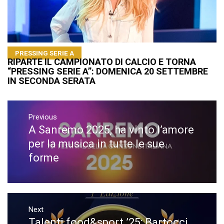
PRESSING SERIE A
RIPARTE IL CAMPIONATO DI CALCIO E TORNA
“PRESSING SERIE A”: DOMENICA 20 SETTEMBRE
IN SECONDA SERATA
Navigazione
articoli
Previous
A Sanremo 2025, ha vinto l’amore
Previous
post:
per la musica in tutte le sue
forme
Next
Talenti food&sport ’25: Bartocci
Next