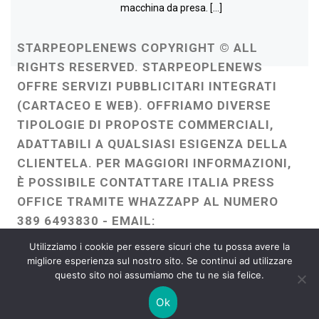
macchina da presa. […]
STARPEOPLENEWS COPYRIGHT © ALL
RIGHTS RESERVED. STARPEOPLENEWS
OFFRE SERVIZI PUBBLICITARI INTEGRATI
(CARTACEO E WEB). OFFRIAMO DIVERSE
TIPOLOGIE DI PROPOSTE COMMERCIALI,
ADATTABILI A QUALSIASI ESIGENZA DELLA
CLIENTELA. PER MAGGIORI INFORMAZIONI,
È POSSIBILE CONTATTARE ITALIA PRESS
OFFICE TRAMITE WHAZZAPP AL NUMERO
389 6493830 - EMAIL:
ITALIAPRESSOFFICE@GMAIL.COM
-
Utilizziamo i cookie per essere sicuri che tu possa avere la
WEBMASTER :
FRANCESCO GENTILE
migliore esperienza sul nostro sito. Se continui ad utilizzare
questo sito noi assumiamo che tu ne sia felice.
FREELANCE
Ok