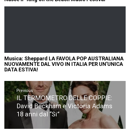
Musica: Sheppard LA FAVOLA POP AUSTRALIANA
NUOVAMENTE DAL VIVO IN ITALIA PER UN’UNICA
DATA ESTIVA!
Navigazione
articoli
Previous
IL TERMOMETRO DELLE COPPIE:
Previous
post:
David Beckham e Victoria Adams
18 anni dal “Si”