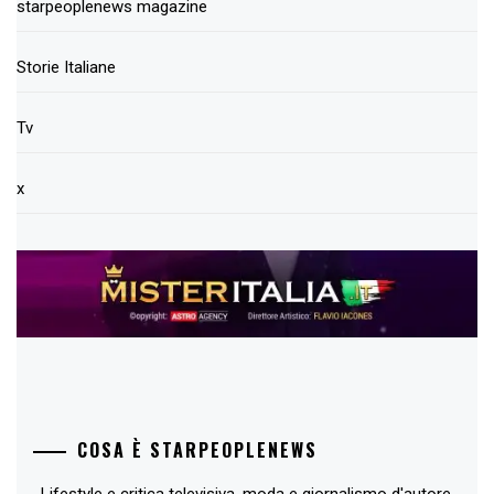
starpeoplenews magazine
Storie Italiane
Tv
x
COSA È STARPEOPLENEWS
Lifestyle e critica televisiva, moda e giornalismo d'autore,