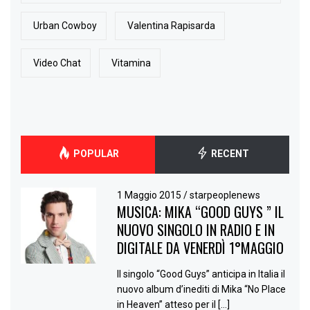
Urban Cowboy
Valentina Rapisarda
Video Chat
Vitamina
POPULAR
RECENT
1 Maggio 2015
/
starpeoplenews
MUSICA: MIKA “GOOD GUYS ” IL
NUOVO SINGOLO IN RADIO E IN
DIGITALE DA VENERDÌ 1°MAGGIO
Il singolo “Good Guys” anticipa in Italia il
nuovo album d’inediti di Mika “No Place
in Heaven” atteso per il […]