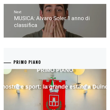
Next
MUSICA: Alvaro Soler 1 anno di
Next
post:
classifica
PRIMO PIANO
PRIMO PIANO
mostre e sport: la grande estate a Duino